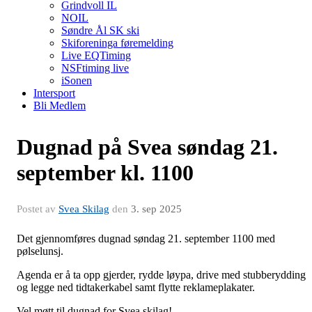
Grindvoll IL
NOIL
Søndre Ål SK ski
Skiforeninga føremelding
Live EQTiming
NSFtiming live
iSonen
Intersport
Bli Medlem
Dugnad på Svea søndag 21.
september kl. 1100
Postet av
Svea Skilag
den
3. sep 2025
Det gjennomføres dugnad søndag 21. september 1100 med
pølselunsj.
Agenda er å ta opp gjerder, rydde løypa, drive med stubberydding
og legge ned tidtakerkabel samt flytte reklameplakater.
Vel møtt til dugnad for Svea skilag!