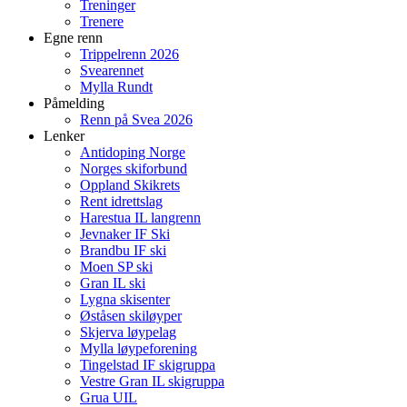
Treninger
Trenere
Egne renn
Trippelrenn 2026
Svearennet
Mylla Rundt
Påmelding
Renn på Svea 2026
Lenker
Antidoping Norge
Norges skiforbund
Oppland Skikrets
Rent idrettslag
Harestua IL langrenn
Jevnaker IF Ski
Brandbu IF ski
Moen SP ski
Gran IL ski
Lygna skisenter
Øståsen skiløyper
Skjerva løypelag
Mylla løypeforening
Tingelstad IF skigruppa
Vestre Gran IL skigruppa
Grua UIL