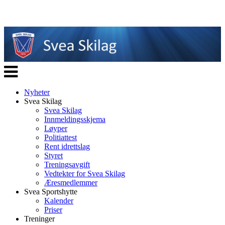
Veksle
navigasjon
Nyheter
Svea Skilag
Svea Skilag
Innmeldingsskjema
Løyper
Politiattest
Rent idrettslag
Styret
Treningsavgift
Vedtekter for Svea Skilag
Æresmedlemmer
Svea Sportshytte
Kalender
Priser
Treninger