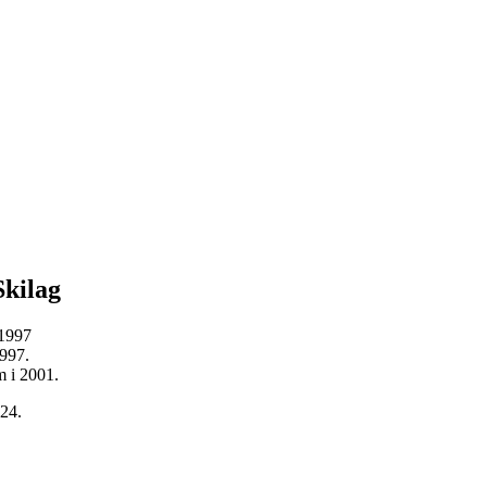
kilag
 1997
1997.
m i 2001.
024.