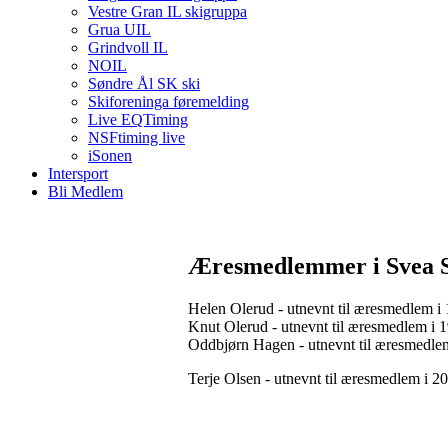
Vestre Gran IL skigruppa
Grua UIL
Grindvoll IL
NOIL
Søndre Ål SK ski
Skiforeninga føremelding
Live EQTiming
NSFtiming live
iSonen
Intersport
Bli Medlem
Æresmedlemmer i Svea S
Helen Olerud - utnevnt til æresmedlem i
Knut Olerud - utnevnt til æresmedlem i 
Oddbjørn Hagen - utnevnt til æresmedle
Terje Olsen - utnevnt til æresmedlem i 2