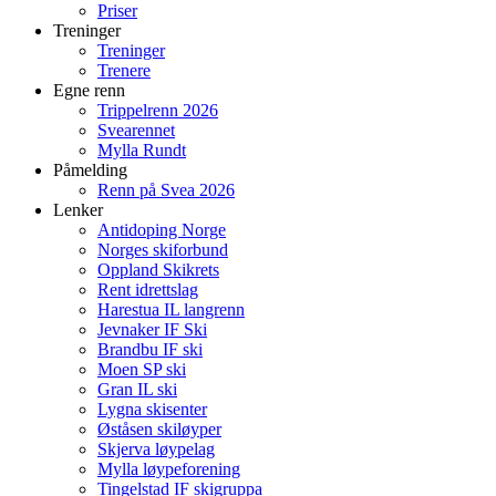
Priser
Treninger
Treninger
Trenere
Egne renn
Trippelrenn 2026
Svearennet
Mylla Rundt
Påmelding
Renn på Svea 2026
Lenker
Antidoping Norge
Norges skiforbund
Oppland Skikrets
Rent idrettslag
Harestua IL langrenn
Jevnaker IF Ski
Brandbu IF ski
Moen SP ski
Gran IL ski
Lygna skisenter
Øståsen skiløyper
Skjerva løypelag
Mylla løypeforening
Tingelstad IF skigruppa