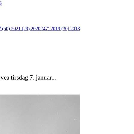
S
2 (50)
2021 (29)
2020 (47)
2019 (30)
2018
ea tirsdag 7. januar...