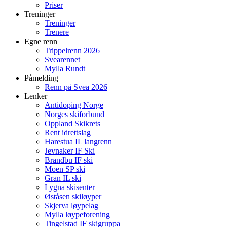
Priser
Treninger
Treninger
Trenere
Egne renn
Trippelrenn 2026
Svearennet
Mylla Rundt
Påmelding
Renn på Svea 2026
Lenker
Antidoping Norge
Norges skiforbund
Oppland Skikrets
Rent idrettslag
Harestua IL langrenn
Jevnaker IF Ski
Brandbu IF ski
Moen SP ski
Gran IL ski
Lygna skisenter
Øståsen skiløyper
Skjerva løypelag
Mylla løypeforening
Tingelstad IF skigruppa