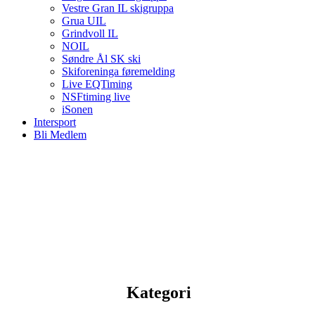
Vestre Gran IL skigruppa
Grua UIL
Grindvoll IL
NOIL
Søndre Ål SK ski
Skiforeninga føremelding
Live EQTiming
NSFtiming live
iSonen
Intersport
Bli Medlem
Kategori