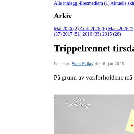
Alle innlegg
Æresmedlem (1)
Aktuelle ski
Arkiv
Mai 2026 (2)
April 2026 (6)
Mars 2026 (5
(37)
2017 (51)
2016 (35)
2015 (28)
Trippelrennet tirsd
Postet av
Svea Skilag
den
6. jan 2025
På grunn av værforholdene må vi 