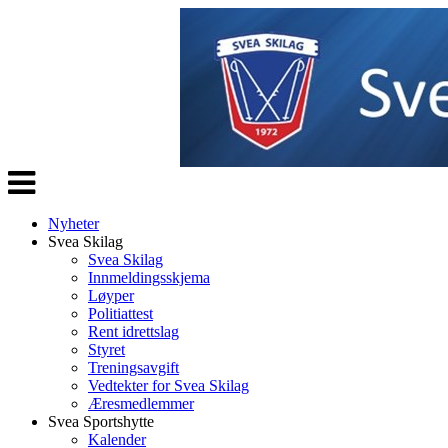
Veksle
navigasjon
Nyheter
Svea Skilag
Svea Skilag
Innmeldingsskjema
Løyper
Politiattest
Rent idrettslag
Styret
Treningsavgift
Vedtekter for Svea Skilag
Æresmedlemmer
Svea Sportshytte
Kalender