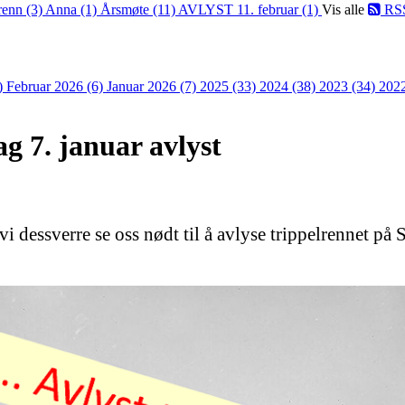
renn (3)
Anna (1)
Årsmøte (11)
AVLYST 11. februar (1)
Vis alle
RS
)
Februar 2026 (6)
Januar 2026 (7)
2025 (33)
2024 (38)
2023 (34)
202
ag 7. januar avlyst
dessverre se oss nødt til å avlyse trippelrennet på Sv