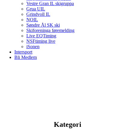
Vestre Gran IL skigruppa
Grua UIL
Grindvoll IL
NOIL
Søndre Ål SK ski
Skiforeninga føremelding
Live EQTiming
NSFtiming live
iSonen
Intersport
Bli Medlem
Kategori