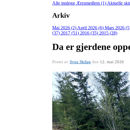
Alle innlegg
Æresmedlem (1)
Aktuelle ski
Arkiv
Mai 2026 (2)
April 2026 (6)
Mars 2026 (5
(37)
2017 (51)
2016 (35)
2015 (28)
Da er gjerdene opp
Postet av
Svea Skilag
den
12. mai 2026