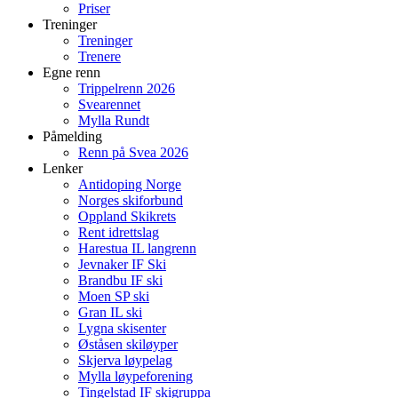
Priser
Treninger
Treninger
Trenere
Egne renn
Trippelrenn 2026
Svearennet
Mylla Rundt
Påmelding
Renn på Svea 2026
Lenker
Antidoping Norge
Norges skiforbund
Oppland Skikrets
Rent idrettslag
Harestua IL langrenn
Jevnaker IF Ski
Brandbu IF ski
Moen SP ski
Gran IL ski
Lygna skisenter
Øståsen skiløyper
Skjerva løypelag
Mylla løypeforening
Tingelstad IF skigruppa