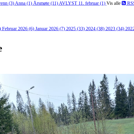
renn (3)
Anna (1)
Årsmøte (11)
AVLYST 11. februar (1)
Vis alle
RS
)
Februar 2026 (6)
Januar 2026 (7)
2025 (33)
2024 (38)
2023 (34)
202
e