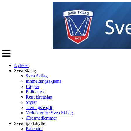
Veksle
navigasjon
Nyheter
Svea Skilag
Svea Skilag
Innmeldingsskjema
Løyper
Politiattest
Rent idrettslag
Styret
Treningsavgift
Vedtekter for Svea Skilag
Æresmedlemmer
Svea Sportshytte
Kalender