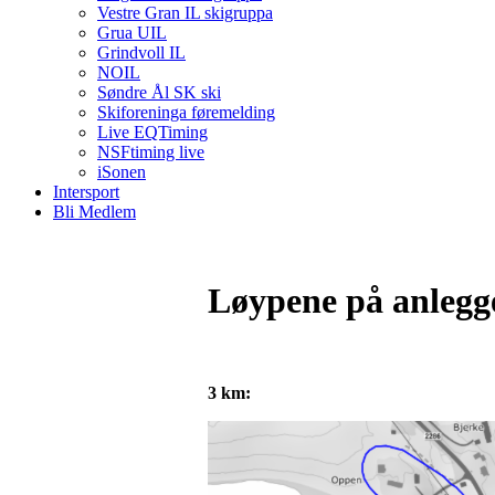
Vestre Gran IL skigruppa
Grua UIL
Grindvoll IL
NOIL
Søndre Ål SK ski
Skiforeninga føremelding
Live EQTiming
NSFtiming live
iSonen
Intersport
Bli Medlem
Løypene på anlegget
3 km: