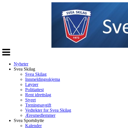
Veksle
navigasjon
Nyheter
Svea Skilag
Svea Skilag
Innmeldingsskjema
Løyper
Politiattest
Rent idrettslag
Styret
Treningsavgift
Vedtekter for Svea Skilag
Æresmedlemmer
Svea Sportshytte
Kalender