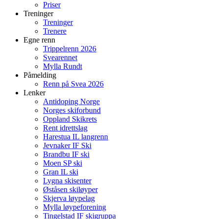
Priser
Treninger
Treninger
Trenere
Egne renn
Trippelrenn 2026
Svearennet
Mylla Rundt
Påmelding
Renn på Svea 2026
Lenker
Antidoping Norge
Norges skiforbund
Oppland Skikrets
Rent idrettslag
Harestua IL langrenn
Jevnaker IF Ski
Brandbu IF ski
Moen SP ski
Gran IL ski
Lygna skisenter
Øståsen skiløyper
Skjerva løypelag
Mylla løypeforening
Tingelstad IF skigruppa