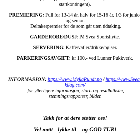
startkontingent).
PREMIERING:
Full for 13-14 år, halv for 15-16 år, 1/3 for junio
og senior.
Deltakerpremier for de som går uten tidtaking.
GARDEROBE/DUSJ
: På Svea Sportshytte.
SERVERING
: Kaffe/vafler/drikke/pølser.
PARKERINGSAVGIFT:
kr 100,- ved Lunner Pukkverk.
INFORMASJON:
https://www.MyllaRundt.no
/
https://www.Svea
kilag.com/
for ytterligere informasjon, start- og resultatlister,
stemningsrapporter, bilder.
Takk for at dere støtter oss!
Vel møtt - lykke til – og GOD TUR!