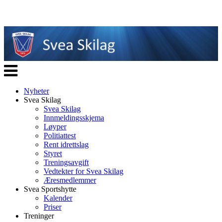
Veksle
navigasjon
Nyheter
Svea Skilag
Svea Skilag
Innmeldingsskjema
Løyper
Politiattest
Rent idrettslag
Styret
Treningsavgift
Vedtekter for Svea Skilag
Æresmedlemmer
Svea Sportshytte
Kalender
Priser
Treninger