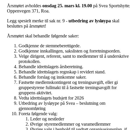
Årsmøtet avholdes
onsdag 25. mars kl. 19.00
på Svea Sportshytte
Oppenvegen 371, Roa.
Legg spesielt merke til sak nr. 9 -
utbedring av lysløypa
skal
besluttes på årsmøtet!
Årsmøtet skal behandle følgende saker:
Godkjenne de stemmeberettigede.
Godkjenne innkallingen, sakslisten og forretningsorden.
Velge dirigent, referent, samt to medlemmer til å underskrive
protokollen.
Behandle idrettslagets årsberetning.
Behandle idrettslagets regnskap i revidert stand.
Behandle forslag og innkomne saker.
Fastsette medlemskontingent og treningsavgift, eller gi
gruppestyrene fullmakt til å fastsette treningsavgift for
gruppens aktivitet.
Vedta idrettslagets budsjett for 2026
Utbedring av lysløype på Svea – beslutning om
gjennomføring
Foreta følgende valg:
Leder og nestleder
Øvrige styremedlemmer og varamedlemmer
Øvrige valg i henhold til vedtatt organisasjonsplan, jf.