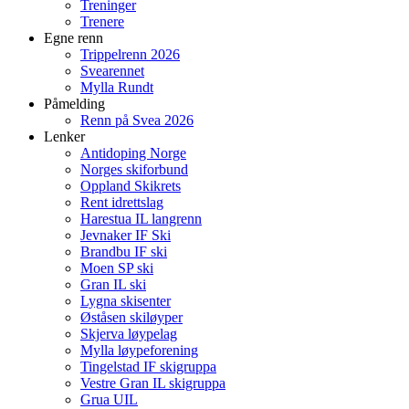
Treninger
Trenere
Egne renn
Trippelrenn 2026
Svearennet
Mylla Rundt
Påmelding
Renn på Svea 2026
Lenker
Antidoping Norge
Norges skiforbund
Oppland Skikrets
Rent idrettslag
Harestua IL langrenn
Jevnaker IF Ski
Brandbu IF ski
Moen SP ski
Gran IL ski
Lygna skisenter
Øståsen skiløyper
Skjerva løypelag
Mylla løypeforening
Tingelstad IF skigruppa
Vestre Gran IL skigruppa
Grua UIL