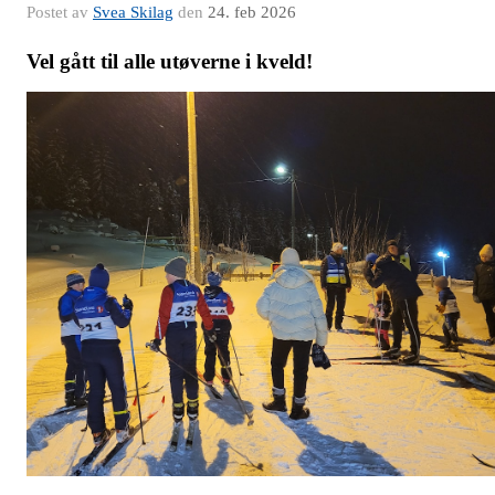
Postet av
Svea Skilag
den
24. feb 2026
Vel gått til alle utøverne i kveld!