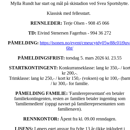
Mylla Rundt har start og mål på skistadion ved Svea Sportshytte.
Klassisk med fellesstart.
RENNLEDER:
Terje Olsen - 908 45 066
TD:
Eivind Stenersen Fagerhus - 994 36 272
PÅMELDING:
https://isonen.no/event/cmeucytdy05w88c01i9uv
6ht/
PÅMELDINGSFRIST:
torsdag
5. mars 2026 kl. 23.55
STARTKONTINGENT:
Konkurranseklasse: lang kr 350,- / kor
kr 200,-.
Trimklasse: lang kr 250,- / kort kr 150,- (voksen) og kr 100,- (barn
/ kr 300,- for familie.
PÅMELDING FAMILIE:
'Familerepresentant'-en betaler
familiekontingenten, resten av familien betaler ingenting som
'familiemedlem' (oppgi navnet på familierepresentanten som
familienavn).
RENNKONTOR:
Åpent fra kl. 09.00 renndagen.
LISENS:
Løpers eget ansvar fra fylte 13 år (ikke inkludert i