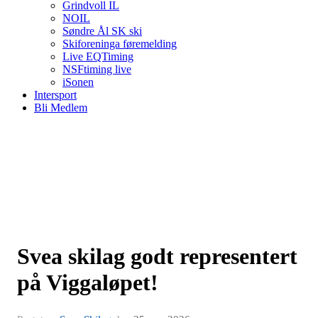
Grindvoll IL
NOIL
Søndre Ål SK ski
Skiforeninga føremelding
Live EQTiming
NSFtiming live
iSonen
Intersport
Bli Medlem
Svea skilag godt representert
på Viggaløpet!