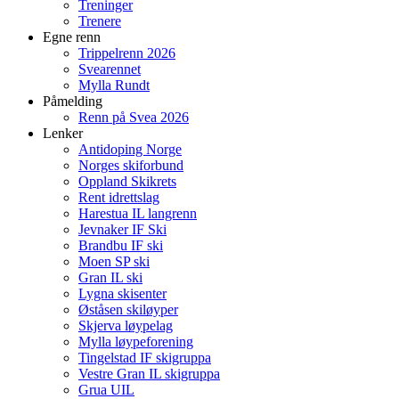
Treninger
Trenere
Egne renn
Trippelrenn 2026
Svearennet
Mylla Rundt
Påmelding
Renn på Svea 2026
Lenker
Antidoping Norge
Norges skiforbund
Oppland Skikrets
Rent idrettslag
Harestua IL langrenn
Jevnaker IF Ski
Brandbu IF ski
Moen SP ski
Gran IL ski
Lygna skisenter
Øståsen skiløyper
Skjerva løypelag
Mylla løypeforening
Tingelstad IF skigruppa
Vestre Gran IL skigruppa
Grua UIL