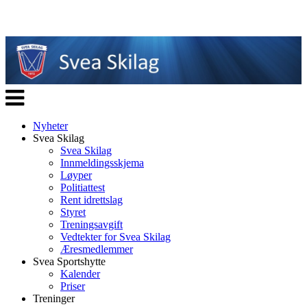
Veksle
navigasjon
Nyheter
Svea Skilag
Svea Skilag
Innmeldingsskjema
Løyper
Politiattest
Rent idrettslag
Styret
Treningsavgift
Vedtekter for Svea Skilag
Æresmedlemmer
Svea Sportshytte
Kalender
Priser
Treninger