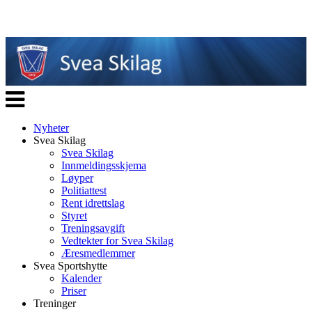
Veksle
navigasjon
Nyheter
Svea Skilag
Svea Skilag
Innmeldingsskjema
Løyper
Politiattest
Rent idrettslag
Styret
Treningsavgift
Vedtekter for Svea Skilag
Æresmedlemmer
Svea Sportshytte
Kalender
Priser
Treninger