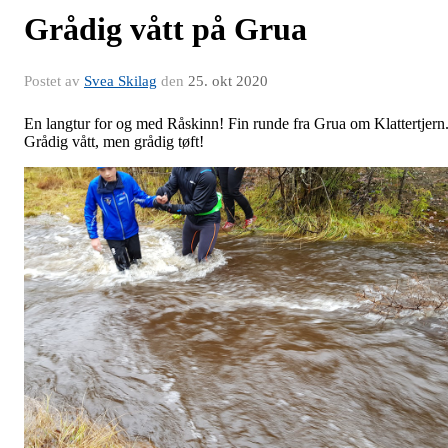
Grådig vått på Grua
Postet av
Svea Skilag
den
25. okt 2020
En langtur for og med Råskinn! Fin runde fra Grua om Klattertjern
Grådig vått, men grådig tøft!