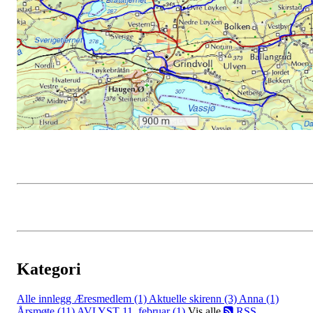
Kategori
Alle innlegg
Æresmedlem (1)
Aktuelle skirenn (3)
Anna (1)
Årsmøte (11)
AVLYST 11. februar (1)
Vis alle
RSS