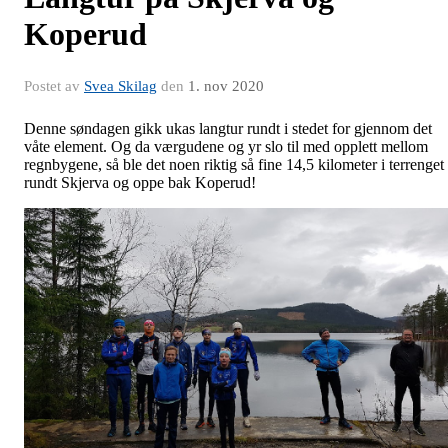
Koperud
Postet av
Svea Skilag
den
1. nov 2020
Denne søndagen gikk ukas langtur rundt i stedet for gjennom det
våte element. Og da værgudene og yr slo til med opplett mellom
regnbygene, så ble det noen riktig så fine 14,5 kilometer i terrenget
rundt Skjerva og oppe bak Koperud!