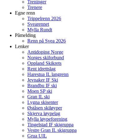
Treninger
Trenere
Egne renn
Trippelrenn 2026
Svearennet
Mylla Rundt
Påmelding
Renn på Svea 2026
Lenker
Antidoping Norge
Norges skiforbund
Oppland Skikrets
Rent idrettslag
Harestua IL langrenn
Jevnaker IF Ski
Brandbu IF ski
Moen SP ski
Gran IL ski
Lygna skisenter
Øståsen skiløyper
Skjerva løypelag
Mylla løypeforening
Tingelstad IF skigruppa
Vestre Gran IL skigruppa
Grua UIL