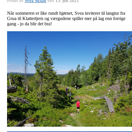
Postet av
Svea Skilag
den
13. jun 2021
Når sommeren er like rundt hjørnet, Svea inviterer til langtur fra
Grua til Klattertjern og værgudene spiller mer på lag enn forrige
gang - jo da blir det bra!