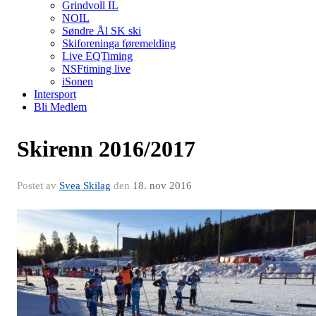
Grindvoll IL
NOIL
Søndre Ål SK ski
Skiforeninga føremelding
Live EQTiming
NSFtiming live
iSonen
Intersport
Bli Medlem
Skirenn 2016/2017
Postet av
Svea Skilag
den
18. nov 2016