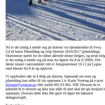
Nå er det mulig å melde seg på skirenn via hjemmesiden til Svea.
Gå til fanen Påmelding og velg Skirenn 2016/2017 (påmelding).
Skirennene starter for de eldste allerede denne helgen, og neste hel
er det mulig å melde seg på renn for løpere fra 8 år (f 2009). Det
første rennet i nærområdet vårt er Julegranrennet 10.12 på Lygna
med klasser fra 8 år og oppover.
Vi oppfordrer alle til å delta på skirenn. Spørsmål om renn og
påmelding kan stilles til vår oppmann Liv Karin Vesteng på e-post
livkarin@vesteng.no
eller mobil 992 93 002. NB! Dersom du er
påmeldt til et skirenn og ikke kan stille til start skal det gis beskjed t
oppmann. Dersom dette ikke blir gjort vil løper bli fakturert
deltageravgift.