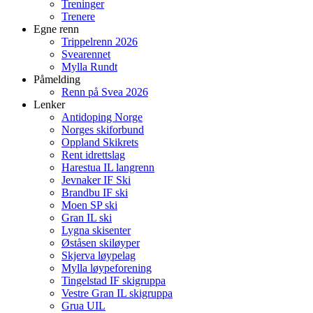
Treninger
Trenere
Egne renn
Trippelrenn 2026
Svearennet
Mylla Rundt
Påmelding
Renn på Svea 2026
Lenker
Antidoping Norge
Norges skiforbund
Oppland Skikrets
Rent idrettslag
Harestua IL langrenn
Jevnaker IF Ski
Brandbu IF ski
Moen SP ski
Gran IL ski
Lygna skisenter
Øståsen skiløyper
Skjerva løypelag
Mylla løypeforening
Tingelstad IF skigruppa
Vestre Gran IL skigruppa
Grua UIL