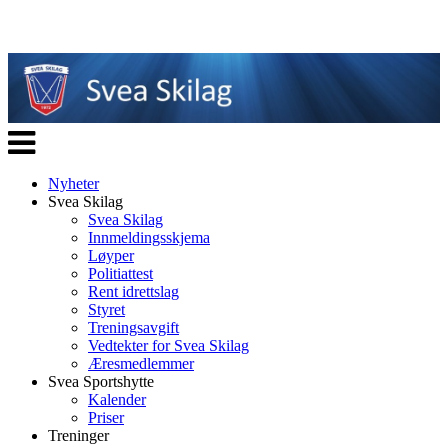
Veksle
navigasjon
Nyheter
Svea Skilag
Svea Skilag
Innmeldingsskjema
Løyper
Politiattest
Rent idrettslag
Styret
Treningsavgift
Vedtekter for Svea Skilag
Æresmedlemmer
Svea Sportshytte
Kalender
Priser
Treninger