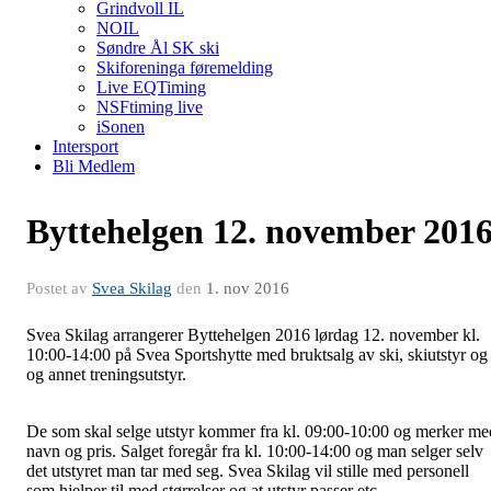
Grindvoll IL
NOIL
Søndre Ål SK ski
Skiforeninga føremelding
Live EQTiming
NSFtiming live
iSonen
Intersport
Bli Medlem
Byttehelgen 12. november 201
Postet av
Svea Skilag
den
1. nov 2016
Svea Skilag arrangerer Byttehelgen 2016 lørdag 12. november kl.
10:00-14:00 på Svea Sportshytte med bruktsalg av ski, skiutstyr og
og annet treningsutstyr.
De som skal selge utstyr kommer fra kl. 09:00-10:00 og merker me
navn og pris. Salget foregår fra kl. 10:00-14:00 og man selger selv
det utstyret man tar med seg. Svea Skilag vil stille med personell
som hjelper til med størrelser og at utstyr passer etc.