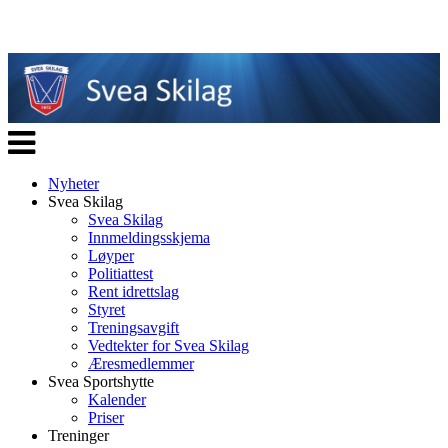
Veksle
navigasjon
Nyheter
Svea Skilag
Svea Skilag
Innmeldingsskjema
Løyper
Politiattest
Rent idrettslag
Styret
Treningsavgift
Vedtekter for Svea Skilag
Æresmedlemmer
Svea Sportshytte
Kalender
Priser
Treninger