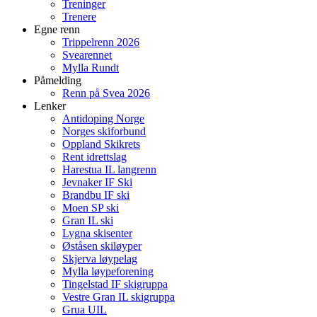
Treninger
Trenere
Egne renn
Trippelrenn 2026
Svearennet
Mylla Rundt
Påmelding
Renn på Svea 2026
Lenker
Antidoping Norge
Norges skiforbund
Oppland Skikrets
Rent idrettslag
Harestua IL langrenn
Jevnaker IF Ski
Brandbu IF ski
Moen SP ski
Gran IL ski
Lygna skisenter
Øståsen skiløyper
Skjerva løypelag
Mylla løypeforening
Tingelstad IF skigruppa
Vestre Gran IL skigruppa
Grua UIL