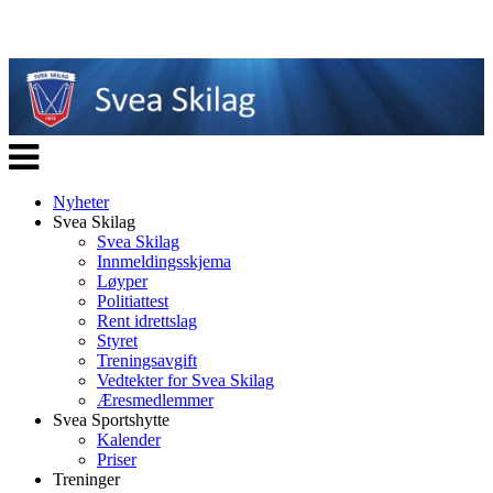
Veksle
navigasjon
Nyheter
Svea Skilag
Svea Skilag
Innmeldingsskjema
Løyper
Politiattest
Rent idrettslag
Styret
Treningsavgift
Vedtekter for Svea Skilag
Æresmedlemmer
Svea Sportshytte
Kalender
Priser
Treninger