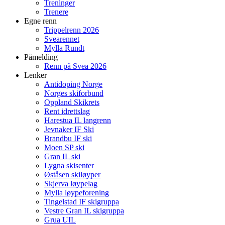
Treninger
Trenere
Egne renn
Trippelrenn 2026
Svearennet
Mylla Rundt
Påmelding
Renn på Svea 2026
Lenker
Antidoping Norge
Norges skiforbund
Oppland Skikrets
Rent idrettslag
Harestua IL langrenn
Jevnaker IF Ski
Brandbu IF ski
Moen SP ski
Gran IL ski
Lygna skisenter
Øståsen skiløyper
Skjerva løypelag
Mylla løypeforening
Tingelstad IF skigruppa
Vestre Gran IL skigruppa
Grua UIL