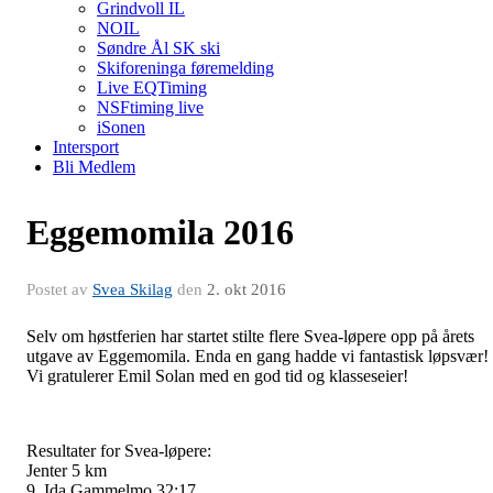
Grindvoll IL
NOIL
Søndre Ål SK ski
Skiforeninga føremelding
Live EQTiming
NSFtiming live
iSonen
Intersport
Bli Medlem
Eggemomila 2016
Postet av
Svea Skilag
den
2. okt 2016
Selv om høstferien har startet stilte flere Svea-løpere opp på årets
utgave av Eggemomila. Enda en gang hadde vi fantastisk løpsvær!
Vi gratulerer Emil Solan med en god tid og klasseseier!
Resultater for Svea-løpere:
Jenter 5 km
9. Ida Gammelmo 32:17