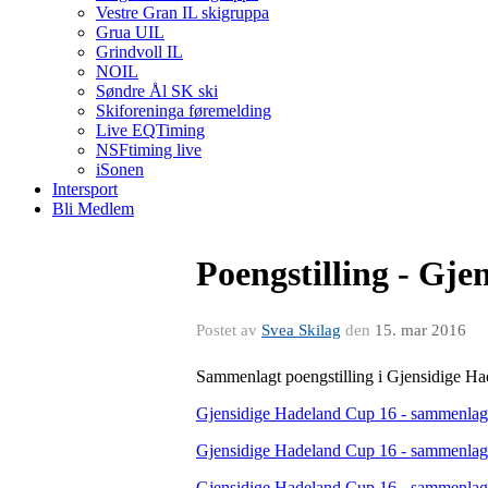
Vestre Gran IL skigruppa
Grua UIL
Grindvoll IL
NOIL
Søndre Ål SK ski
Skiforeninga føremelding
Live EQTiming
NSFtiming live
iSonen
Intersport
Bli Medlem
Poengstilling - Gj
Postet av
Svea Skilag
den
15. mar 2016
Sammenlagt poengstilling i Gjensidige Hade
Gjensidige Hadeland Cup 16 - sammenlagt (
Gjensidige Hadeland Cup 16 - sammenlagt (
Gjensidige Hadeland Cup 16 - sammenlagt (