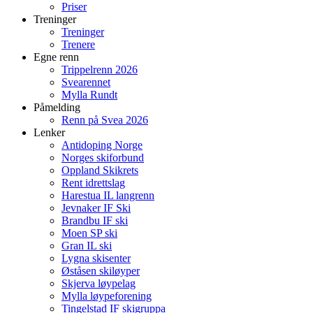
Priser
Treninger
Treninger
Trenere
Egne renn
Trippelrenn 2026
Svearennet
Mylla Rundt
Påmelding
Renn på Svea 2026
Lenker
Antidoping Norge
Norges skiforbund
Oppland Skikrets
Rent idrettslag
Harestua IL langrenn
Jevnaker IF Ski
Brandbu IF ski
Moen SP ski
Gran IL ski
Lygna skisenter
Øståsen skiløyper
Skjerva løypelag
Mylla løypeforening
Tingelstad IF skigruppa