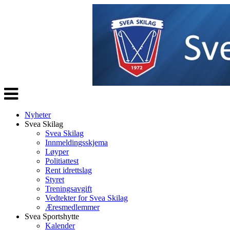
Veksle
navigasjon
Nyheter
Svea Skilag
Svea Skilag
Innmeldingsskjema
Løyper
Politiattest
Rent idrettslag
Styret
Treningsavgift
Vedtekter for Svea Skilag
Æresmedlemmer
Svea Sportshytte
Kalender