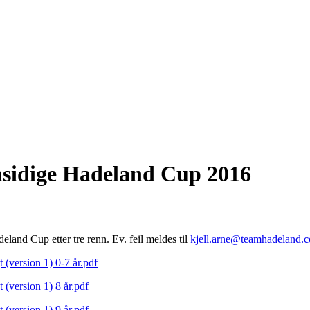
ensidige Hadeland Cup 2016
land Cup etter tre renn. Ev. feil meldes til
kjell.arne@teamhadeland.
version 1) 0-7 år.pdf
version 1) 8 år.pdf
version 1) 9 år.pdf