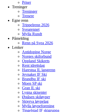
Priser
Treninger
Treninger
Trenere
Egne renn
Trippelrenn 2026
Svearennet
Mylla Rundt
Påmelding
Renn på Svea 2026
Lenker
Antidoping Norge
Norges skiforbund
Oppland Skikrets
Rent idrettslag
Harestua IL langrenn
Jevnaker IF Ski
Brandbu IF ski
Moen SP ski
Gran IL ski
Lygna skisenter
Øståsen skiløyper
Skjerva løypelag
Mylla løypeforening
Tingelstad IF skigruppa