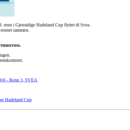
3. renn i Gjensidige Hadeland Cup flyttet til Svea.
r rennet sammen.
rennscross.
dagen.
rennkontoret.
2016 - Renn 3, SVEA
dige Hadeland Cup