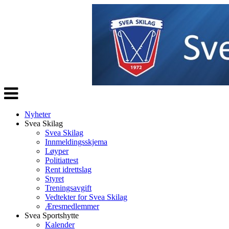
Veksle
navigasjon
Nyheter
Svea Skilag
Svea Skilag
Innmeldingsskjema
Løyper
Politiattest
Rent idrettslag
Styret
Treningsavgift
Vedtekter for Svea Skilag
Æresmedlemmer
Svea Sportshytte
Kalender