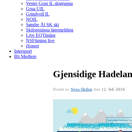
Vestre Gran IL skigruppa
Grua UIL
Grindvoll IL
NOIL
Søndre Ål SK ski
Skiforeninga føremelding
Live EQTiming
NSFtiming live
iSonen
Intersport
Bli Medlem
Gjensidige Hadeland 
Postet av
Svea Skilag
den
12. feb 2016