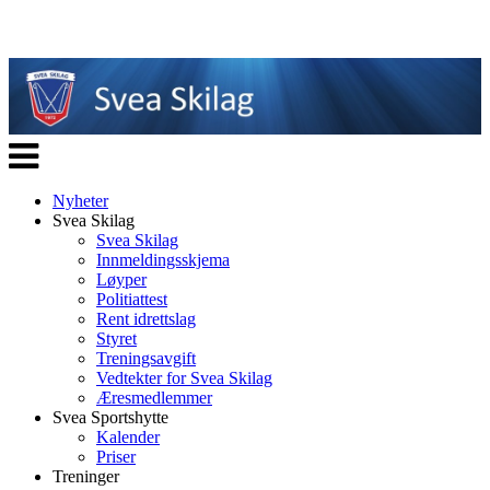
Veksle
navigasjon
Nyheter
Svea Skilag
Svea Skilag
Innmeldingsskjema
Løyper
Politiattest
Rent idrettslag
Styret
Treningsavgift
Vedtekter for Svea Skilag
Æresmedlemmer
Svea Sportshytte
Kalender
Priser
Treninger