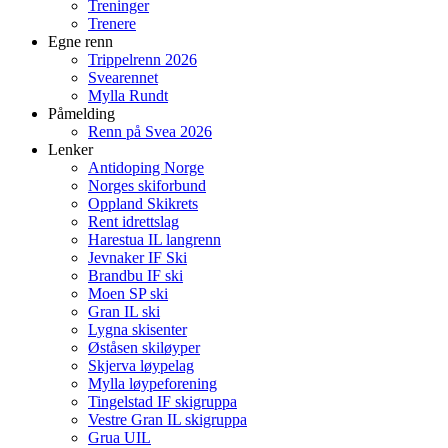
Treninger
Trenere
Egne renn
Trippelrenn 2026
Svearennet
Mylla Rundt
Påmelding
Renn på Svea 2026
Lenker
Antidoping Norge
Norges skiforbund
Oppland Skikrets
Rent idrettslag
Harestua IL langrenn
Jevnaker IF Ski
Brandbu IF ski
Moen SP ski
Gran IL ski
Lygna skisenter
Øståsen skiløyper
Skjerva løypelag
Mylla løypeforening
Tingelstad IF skigruppa
Vestre Gran IL skigruppa
Grua UIL