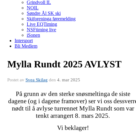
Grindvoll IL
NOIL
Søndre Ål SK ski
Skiforeninga føremelding
Live EQTiming
NSFtiming live
iSonen
Intersport
Bli Medlem
Mylla Rundt 2025 AVLYST
Postet av
Svea Skilag
den
4. mar 2025
På grunn av den sterke snøsmeltinga de siste
dagene (og i dagene framover) ser vi oss dessverr
nødt til å avlyse turrennet Mylla Rundt som var
tenkt arrangert 8. mars 2025.
Vi beklager!