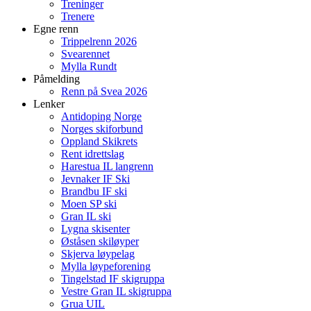
Treninger
Trenere
Egne renn
Trippelrenn 2026
Svearennet
Mylla Rundt
Påmelding
Renn på Svea 2026
Lenker
Antidoping Norge
Norges skiforbund
Oppland Skikrets
Rent idrettslag
Harestua IL langrenn
Jevnaker IF Ski
Brandbu IF ski
Moen SP ski
Gran IL ski
Lygna skisenter
Øståsen skiløyper
Skjerva løypelag
Mylla løypeforening
Tingelstad IF skigruppa
Vestre Gran IL skigruppa
Grua UIL