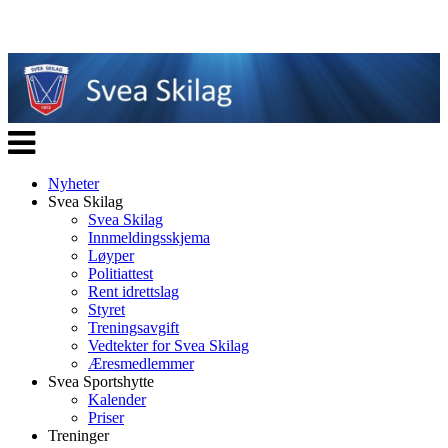
Veksle
navigasjon
Nyheter
Svea Skilag
Svea Skilag
Innmeldingsskjema
Løyper
Politiattest
Rent idrettslag
Styret
Treningsavgift
Vedtekter for Svea Skilag
Æresmedlemmer
Svea Sportshytte
Kalender
Priser
Treninger