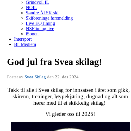
Grindvoll IL
NOIL
Søndre Ål SK ski
Skiforeninga føremelding
Live EQTiming
NSFtiming live
iSonen
Intersport
Bli Medlem
God jul fra Svea skilag!
Postet av
Svea Skilag
den
22. des 2024
Takk til alle i Svea skilag for innsatsen i året som gikk, 
skirenn, treninger, løypekjøring, dugnad og alt som
hører med til et skikkelig skilag!
Vi gleder oss til 2025!