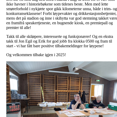
ikke havner i historiebøkene som tidenes beste. Men med lette
smøreforhold i nykjørte spor gikk kilometerne unna, både i trim- og
konkurranseklassene! Forbi løypevakter og drikkestasjonsbetjenter,
mens det på stadion og inne i skihytta var god stemning takket vær
en framifrå speakertjeneste, en bugnende kiosk, en premiepall og
premier til alle!
Takk til alle skiløpere, interesserte og funksjonærer! Og en ekstra
takk til Jon Egil og Erik for god jobb fra klokka 0500 og fram til
start - vi har fått bare positive tilbakemeldinger for løypene!
Og velkommen tilbake igjen i 2025!