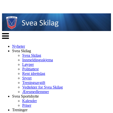
Veksle
navigasjon
Nyheter
Svea Skilag
Svea Skilag
Innmeldingsskjema
Løyper
Politiattest
Rent idrettslag
Styret
Treningsavgift
Vedtekter for Svea Skilag
Æresmedlemmer
Svea Sportshytte
Kalender
Priser
Treninger