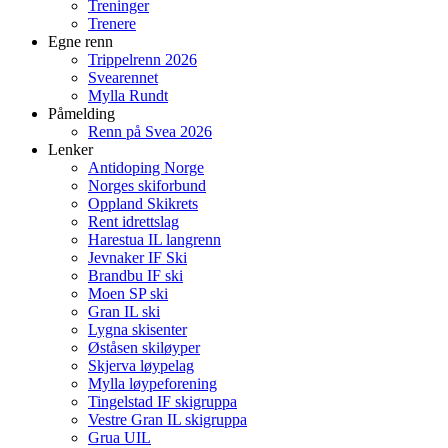
Treninger
Trenere
Egne renn
Trippelrenn 2026
Svearennet
Mylla Rundt
Påmelding
Renn på Svea 2026
Lenker
Antidoping Norge
Norges skiforbund
Oppland Skikrets
Rent idrettslag
Harestua IL langrenn
Jevnaker IF Ski
Brandbu IF ski
Moen SP ski
Gran IL ski
Lygna skisenter
Øståsen skiløyper
Skjerva løypelag
Mylla løypeforening
Tingelstad IF skigruppa
Vestre Gran IL skigruppa
Grua UIL