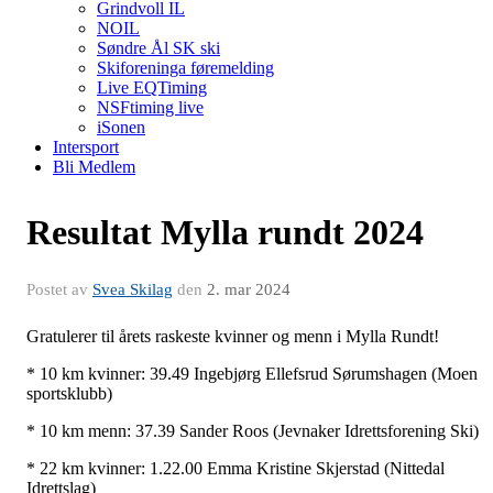
Grindvoll IL
NOIL
Søndre Ål SK ski
Skiforeninga føremelding
Live EQTiming
NSFtiming live
iSonen
Intersport
Bli Medlem
Resultat Mylla rundt 2024
Postet av
Svea Skilag
den
2. mar 2024
Gratulerer til årets raskeste kvinner og menn i Mylla Rundt!
* 10 km kvinner: 39.49 Ingebjørg Ellefsrud Sørumshagen (Moen
sportsklubb)
* 10 km menn: 37.39 Sander Roos (Jevnaker Idrettsforening Ski)
* 22 km kvinner: 1.22.00 Emma Kristine Skjerstad (Nittedal
Idrettslag)