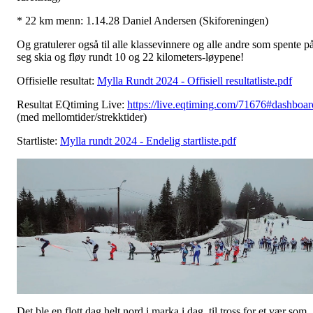
* 22 km menn: 1.14.28 Daniel Andersen (Skiforeningen)
Og gratulerer også til alle klassevinnere og alle andre som spente p
seg skia og fløy rundt 10 og 22 kilometers-løypene!
Offisielle resultat:
Mylla Rundt 2024 - Offisiell resultatliste.pdf
Resultat EQtiming Live:
https://live.eqtiming.com/71676#dashboar
(med mellomtider/strekktider)
Startliste:
Mylla rundt 2024 - Endelig startliste.pdf
Det ble en flott dag helt nord i marka i dag, til tross for et vær som