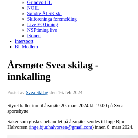
Grindvoll IL
NOIL
Søndre Ål SK ski
Skiforeninga føremelding
Live EQTiming
NSFtiming live
iSonen
Intersport
Bli Medlem
Årsmøte Svea skilag -
innkalling
Postet av
Svea Skilag
den
16. feb 2024
Styret kaller inn til årsmøte 20. mars 2024 kl. 19:00 på Svea
sportshytte.
Saker som ønskes behandlet på årsmøtet sendes til Inge Bjur
Halvorsen (
inge.bjur.halvorsen@gmail.com
) innen 6. mars 2024.