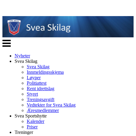
Veksle
navigasjon
Nyheter
Svea Skilag
Svea Skilag
Innmeldingsskjema
Løyper
Politiattest
Rent idrettslag
Styret
Treningsavgift
Vedtekter for Svea Skilag
Æresmedlemmer
Svea Sportshytte
Kalender
Priser
Treninger