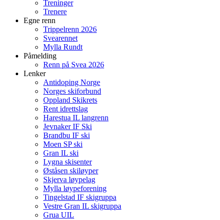
Treninger
Trenere
Egne renn
Trippelrenn 2026
Svearennet
Mylla Rundt
Påmelding
Renn på Svea 2026
Lenker
Antidoping Norge
Norges skiforbund
Oppland Skikrets
Rent idrettslag
Harestua IL langrenn
Jevnaker IF Ski
Brandbu IF ski
Moen SP ski
Gran IL ski
Lygna skisenter
Øståsen skiløyper
Skjerva løypelag
Mylla løypeforening
Tingelstad IF skigruppa
Vestre Gran IL skigruppa
Grua UIL