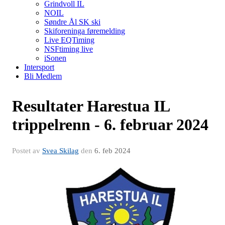
Grindvoll IL
NOIL
Søndre Ål SK ski
Skiforeninga føremelding
Live EQTiming
NSFtiming live
iSonen
Intersport
Bli Medlem
Resultater Harestua IL
trippelrenn - 6. februar 2024
Postet av
Svea Skilag
den
6. feb 2024