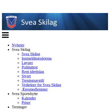
Veksle
navigasjon
Nyheter
Svea Skilag
Svea Skilag
Innmeldingsskjema
Løyper
Politiattest
Rent idrettslag
Styret
Treningsavgift
Vedtekter for Svea Skilag
Æresmedlemmer
Svea Sportshytte
Kalender
Priser
Treninger