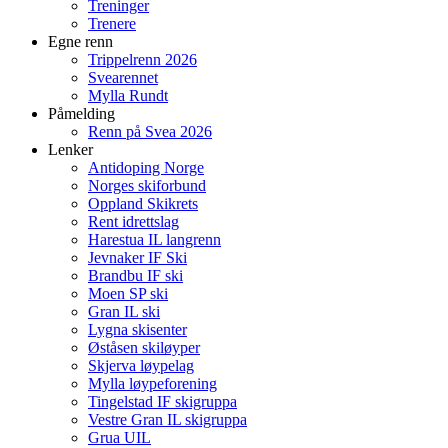
Treninger
Trenere
Egne renn
Trippelrenn 2026
Svearennet
Mylla Rundt
Påmelding
Renn på Svea 2026
Lenker
Antidoping Norge
Norges skiforbund
Oppland Skikrets
Rent idrettslag
Harestua IL langrenn
Jevnaker IF Ski
Brandbu IF ski
Moen SP ski
Gran IL ski
Lygna skisenter
Øståsen skiløyper
Skjerva løypelag
Mylla løypeforening
Tingelstad IF skigruppa
Vestre Gran IL skigruppa
Grua UIL