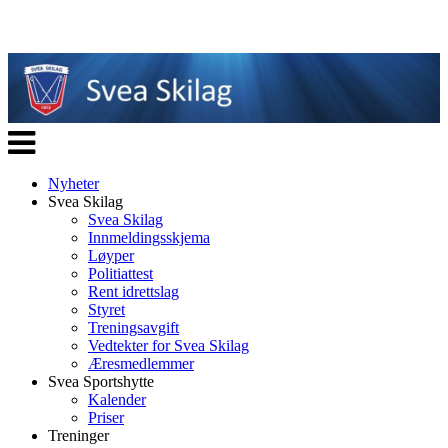
Veksle
navigasjon
Nyheter
Svea Skilag
Svea Skilag
Innmeldingsskjema
Løyper
Politiattest
Rent idrettslag
Styret
Treningsavgift
Vedtekter for Svea Skilag
Æresmedlemmer
Svea Sportshytte
Kalender
Priser
Treninger