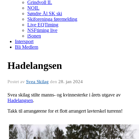
Grindvoll IL
NOIL
Søndre Ål SK ski
Skiforeninga føremelding
Live EQTiming
NSFtiming live
iSonen
Intersport
Bli Medlem
Hadelangsen
Postet av
Svea Skilag
den
28. jan 2024
Svea skilag stilte manns- og kvinnesterke i årets utgave av
Hadelangsen
.
Takk til arrangørene for et flott arrangert lavterskel turrenn!