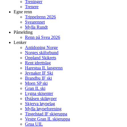
Treninger
Trenere
Egne renn
Trippelrenn 2026
Svearennet
Mylla Rundt
Påmelding
Renn på Svea 2026
Lenker
Antidoping Norge
Norges skiforbund
Oppland Skikrets
Rent idrettslag
Harestua IL langrenn
Jevnaker IF Ski
Brandbu IF ski
Moen SP ski
Gran IL ski
Lygna skisenter
Øståsen skiløyper
Skjerva løypelag
Mylla løypeforening
Tingelstad IF skigruppa
Vestre Gran IL skigruppa
Grua UIL