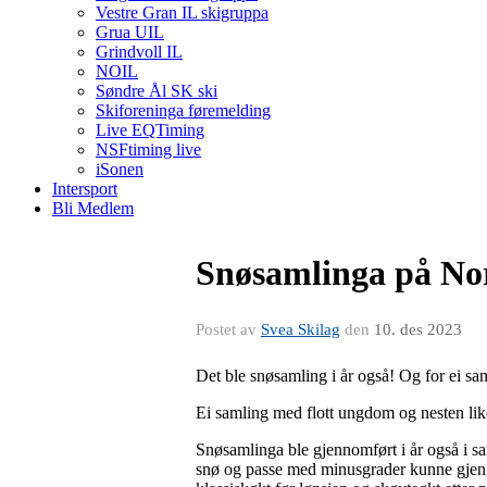
Vestre Gran IL skigruppa
Grua UIL
Grindvoll IL
NOIL
Søndre Ål SK ski
Skiforeninga føremelding
Live EQTiming
NSFtiming live
iSonen
Intersport
Bli Medlem
Snøsamlinga på No
Postet av
Svea Skilag
den
10. des 2023
Det ble snøsamling i år også! Og for ei sa
Ei samling med flott ungdom og nesten like 
Snøsamlinga ble gjennomført i år også i s
snø og passe med minusgrader kunne gjengen