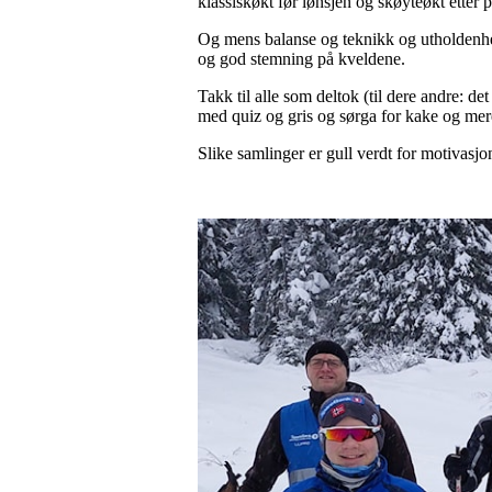
klassiskøkt før lønsjen og skøyteøkt etter p
Og mens balanse og teknikk og utholdenhet 
og god stemning på kveldene.
Takk til alle som deltok (til dere andre: d
med quiz og gris og sørga for kake og mere
Slike samlinger er gull verdt for motivasj