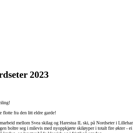
rdseter 2023
mling!
flotte fra den litt eldre garde!
amarbeid mellom Svea skilag og Harestua IL ski, på Nordseter i Lilleh
 boltre seg i milevis med nyoppkjørte skiløyper i totalt fire økter - e