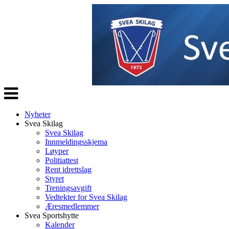
Veksle
navigasjon
Nyheter
Svea Skilag
Svea Skilag
Innmeldingsskjema
Løyper
Politiattest
Rent idrettslag
Styret
Treningsavgift
Vedtekter for Svea Skilag
Æresmedlemmer
Svea Sportshytte
Kalender