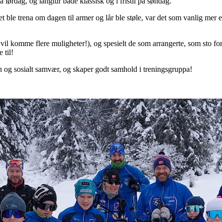
å lørdag, og langtur både klassisk og i fristil på søndag.
ble trena om dagen til armer og lår ble støle, var det som vanlig mer en
et vil komme flere muligheter!), og spesielt de som arrangerte, som sto 
 til!
on og sosialt samvær, og skaper godt samhold i treningsgruppa!