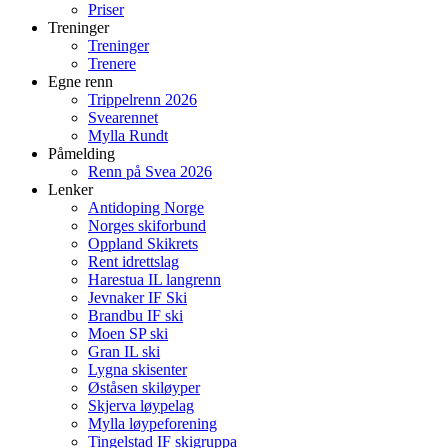
Priser
Treninger
Treninger
Trenere
Egne renn
Trippelrenn 2026
Svearennet
Mylla Rundt
Påmelding
Renn på Svea 2026
Lenker
Antidoping Norge
Norges skiforbund
Oppland Skikrets
Rent idrettslag
Harestua IL langrenn
Jevnaker IF Ski
Brandbu IF ski
Moen SP ski
Gran IL ski
Lygna skisenter
Øståsen skiløyper
Skjerva løypelag
Mylla løypeforening
Tingelstad IF skigruppa