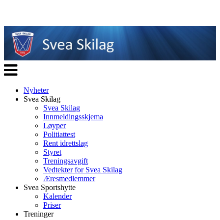
Veksle
navigasjon
Nyheter
Svea Skilag
Svea Skilag
Innmeldingsskjema
Løyper
Politiattest
Rent idrettslag
Styret
Treningsavgift
Vedtekter for Svea Skilag
Æresmedlemmer
Svea Sportshytte
Kalender
Priser
Treninger