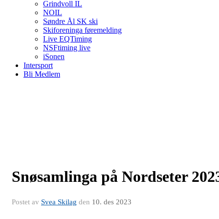
Grindvoll IL
NOIL
Søndre Ål SK ski
Skiforeninga føremelding
Live EQTiming
NSFtiming live
iSonen
Intersport
Bli Medlem
Snøsamlinga på Nordseter 202
Postet av
Svea Skilag
den
10. des 2023