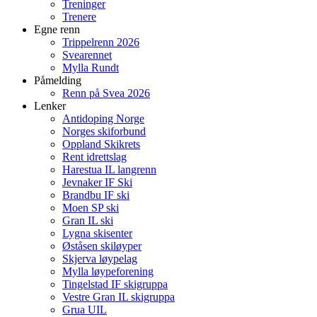
Treninger
Trenere
Egne renn
Trippelrenn 2026
Svearennet
Mylla Rundt
Påmelding
Renn på Svea 2026
Lenker
Antidoping Norge
Norges skiforbund
Oppland Skikrets
Rent idrettslag
Harestua IL langrenn
Jevnaker IF Ski
Brandbu IF ski
Moen SP ski
Gran IL ski
Lygna skisenter
Øståsen skiløyper
Skjerva løypelag
Mylla løypeforening
Tingelstad IF skigruppa
Vestre Gran IL skigruppa
Grua UIL