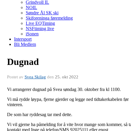
Grindvoll IL
NOIL
Søndre Ål SK ski
Skiforeninga føremelding
Live EQTiming
NSFtiming live
iSonen
Intersport
Bli Medlem
Dugnad
Postet av
Svea Skilag
den
25. okt 2022
Vi arrangerer dugnad på Svea søndag 30. oktober fra kl 1100.
Vi må rydde løypa, fjerne gjerder og legge ned tidtakerkabelen før
vinteren.
De som har ryddesag tar med dette.
Vi vil gjerne ha påmelding for å vite hvor mange som kommer, så t
kontakt med Inge på telefon/SMS 92025111 eller epost