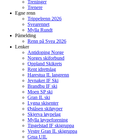
Treninger
Trenere
Egne renn
Trippelrenn 2026
Svearennet
Mylla Rundt
Påmelding
Renn på Svea 2026
Lenker
Antidoping Norge
Norges skiforbund
Oppland Skikrets
Rent idrettslag
Harestua IL langrenn
Jevnaker IF Ski
Brandbu IF ski
Moen SP ski
Gran IL ski
Lygna skisenter
Øståsen skiløyper
Skjerva løypelag
Mylla løypeforening
Tingelstad IF skigruppa
Vestre Gran IL skigruppa
Grua UIL