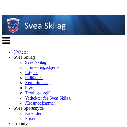
Veksle
navigasjon
Nyheter
Svea Skilag
Svea Skilag
Innmeldingsskjema
Løyper
Politiattest
Rent idrettslag
Styret
Treningsavgift
Vedtekter for Svea Skilag
Æresmedlemmer
Svea Sportshytte
Kalender
Priser
Treninger