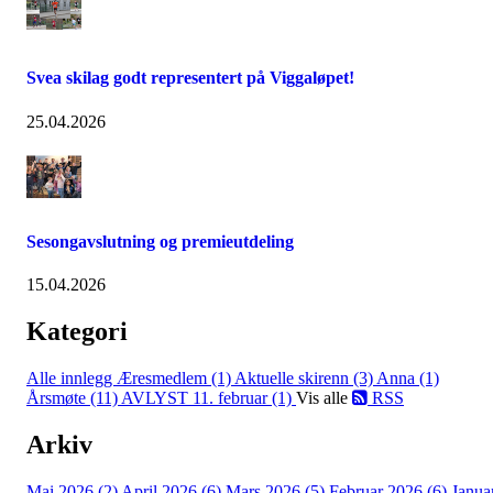
Svea skilag godt representert på Viggaløpet!
25.04.2026
Sesongavslutning og premieutdeling
15.04.2026
Kategori
Alle innlegg
Æresmedlem (1)
Aktuelle skirenn (3)
Anna (1)
Årsmøte (11)
AVLYST 11. februar (1)
Vis alle
RSS
Arkiv
Mai 2026 (2)
April 2026 (6)
Mars 2026 (5)
Februar 2026 (6)
Janua