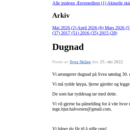
Alle innlegg
Æresmedlem (1)
Aktuelle ski
Arkiv
Mai 2026 (2)
April 2026 (6)
Mars 2026 (5
(37)
2017 (51)
2016 (35)
2015 (28)
Dugnad
Postet av
Svea Skilag
den
25. okt 2022
Vi arrangerer dugnad på Svea søndag 30. o
Vi må rydde løypa, fjerne gjerder og legge
De som har ryddesag tar med dette.
Vi vil gjerne ha påmelding for å vite hvo
inge.bjur.halvorsen@gmail.com.
Vi håper du får til å stille opp!