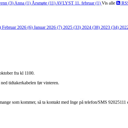
renn (3)
Anna (1)
Årsmøte (11)
AVLYST 11. februar (1)
Vis alle
RS
)
Februar 2026 (6)
Januar 2026 (7)
2025 (33)
2024 (38)
2023 (34)
202
ktober fra kl 1100.
 ned tidtakerkabelen før vinteren.
r mange som kommer, så ta kontakt med Inge på telefon/SMS 92025111 e