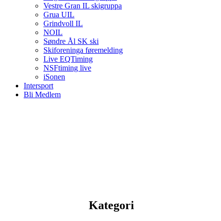
Vestre Gran IL skigruppa
Grua UIL
Grindvoll IL
NOIL
Søndre Ål SK ski
Skiforeninga føremelding
Live EQTiming
NSFtiming live
iSonen
Intersport
Bli Medlem
Kategori