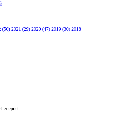
S
2 (50)
2021 (29)
2020 (47)
2019 (30)
2018
ller epost