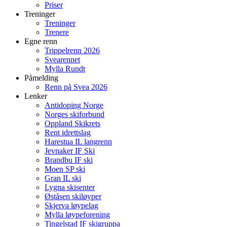
Priser
Treninger
Treninger
Trenere
Egne renn
Trippelrenn 2026
Svearennet
Mylla Rundt
Påmelding
Renn på Svea 2026
Lenker
Antidoping Norge
Norges skiforbund
Oppland Skikrets
Rent idrettslag
Harestua IL langrenn
Jevnaker IF Ski
Brandbu IF ski
Moen SP ski
Gran IL ski
Lygna skisenter
Øståsen skiløyper
Skjerva løypelag
Mylla løypeforening
Tingelstad IF skigruppa