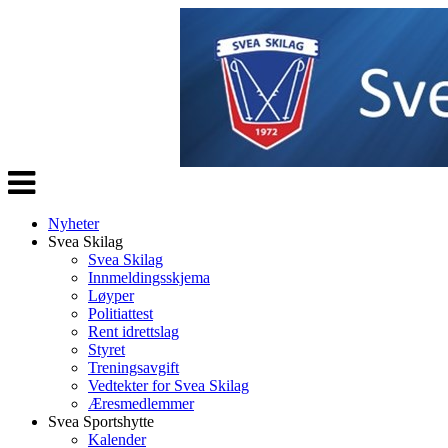
Veksle
navigasjon
Nyheter
Svea Skilag
Svea Skilag
Innmeldingsskjema
Løyper
Politiattest
Rent idrettslag
Styret
Treningsavgift
Vedtekter for Svea Skilag
Æresmedlemmer
Svea Sportshytte
Kalender