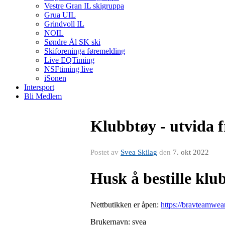
Vestre Gran IL skigruppa
Grua UIL
Grindvoll IL
NOIL
Søndre Ål SK ski
Skiforeninga føremelding
Live EQTiming
NSFtiming live
iSonen
Intersport
Bli Medlem
Klubbtøy - utvida f
Postet av
Svea Skilag
den
7. okt 2022
Husk å bestille klu
Nettbutikken er åpen:
https://bravteamwea
Brukernavn: svea