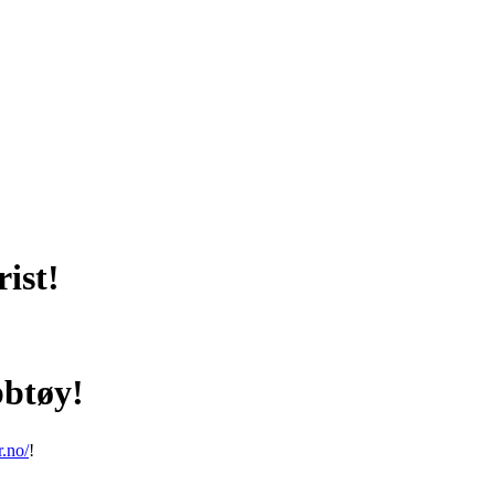
rist!
bbtøy!
r.no/
!