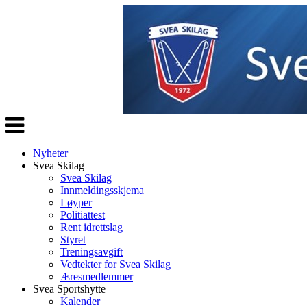
Veksle
navigasjon
Nyheter
Svea Skilag
Svea Skilag
Innmeldingsskjema
Løyper
Politiattest
Rent idrettslag
Styret
Treningsavgift
Vedtekter for Svea Skilag
Æresmedlemmer
Svea Sportshytte
Kalender