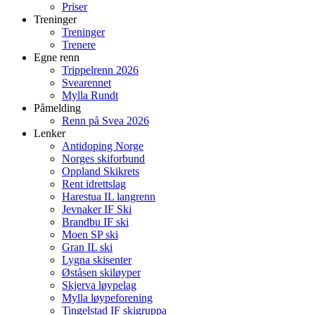
Priser
Treninger
Treninger
Trenere
Egne renn
Trippelrenn 2026
Svearennet
Mylla Rundt
Påmelding
Renn på Svea 2026
Lenker
Antidoping Norge
Norges skiforbund
Oppland Skikrets
Rent idrettslag
Harestua IL langrenn
Jevnaker IF Ski
Brandbu IF ski
Moen SP ski
Gran IL ski
Lygna skisenter
Øståsen skiløyper
Skjerva løypelag
Mylla løypeforening
Tingelstad IF skigruppa