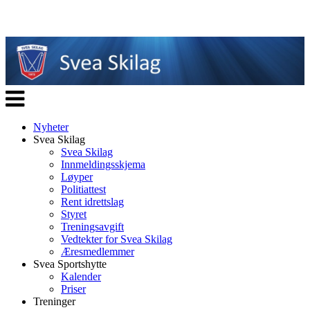
Veksle
navigasjon
Nyheter
Svea Skilag
Svea Skilag
Innmeldingsskjema
Løyper
Politiattest
Rent idrettslag
Styret
Treningsavgift
Vedtekter for Svea Skilag
Æresmedlemmer
Svea Sportshytte
Kalender
Priser
Treninger