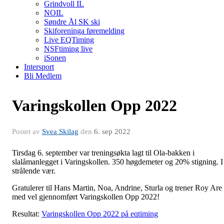
Grindvoll IL
NOIL
Søndre Ål SK ski
Skiforeninga føremelding
Live EQTiming
NSFtiming live
iSonen
Intersport
Bli Medlem
Varingskollen Opp 2022
Postet av
Svea Skilag
den
6. sep 2022
Tirsdag 6. september var treningsøkta lagt til Ola-bakken i
slalåmanlegget i Varingskollen. 350 høgdemeter og 20% stigning. I
strålende vær.
Gratulerer til Hans Martin, Noa, Andrine, Sturla og trener Roy Are
med vel gjennomført Varingskollen Opp 2022!
Resultat:
Varingskollen Opp 2022 på eqtiming