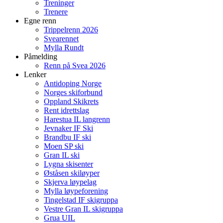
Treninger
Trenere
Egne renn
Trippelrenn 2026
Svearennet
Mylla Rundt
Påmelding
Renn på Svea 2026
Lenker
Antidoping Norge
Norges skiforbund
Oppland Skikrets
Rent idrettslag
Harestua IL langrenn
Jevnaker IF Ski
Brandbu IF ski
Moen SP ski
Gran IL ski
Lygna skisenter
Øståsen skiløyper
Skjerva løypelag
Mylla løypeforening
Tingelstad IF skigruppa
Vestre Gran IL skigruppa
Grua UIL