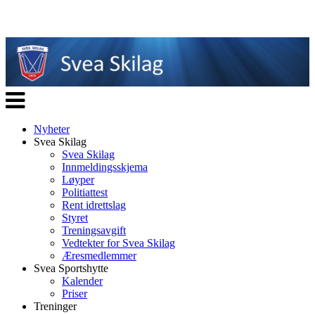
Veksle
navigasjon
Nyheter
Svea Skilag
Svea Skilag
Innmeldingsskjema
Løyper
Politiattest
Rent idrettslag
Styret
Treningsavgift
Vedtekter for Svea Skilag
Æresmedlemmer
Svea Sportshytte
Kalender
Priser
Treninger