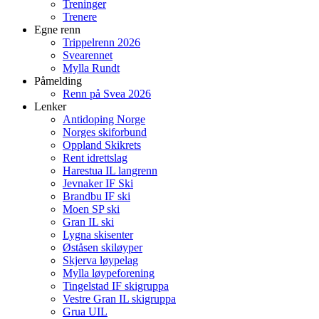
Treninger
Trenere
Egne renn
Trippelrenn 2026
Svearennet
Mylla Rundt
Påmelding
Renn på Svea 2026
Lenker
Antidoping Norge
Norges skiforbund
Oppland Skikrets
Rent idrettslag
Harestua IL langrenn
Jevnaker IF Ski
Brandbu IF ski
Moen SP ski
Gran IL ski
Lygna skisenter
Øståsen skiløyper
Skjerva løypelag
Mylla løypeforening
Tingelstad IF skigruppa
Vestre Gran IL skigruppa
Grua UIL