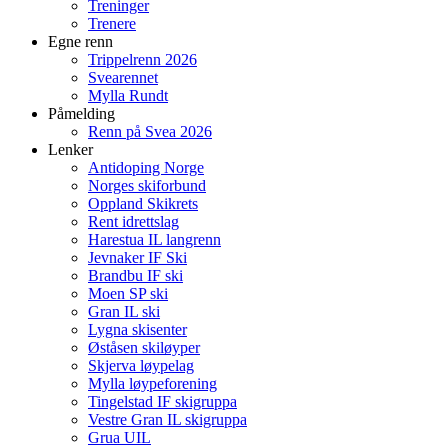
Treninger
Trenere
Egne renn
Trippelrenn 2026
Svearennet
Mylla Rundt
Påmelding
Renn på Svea 2026
Lenker
Antidoping Norge
Norges skiforbund
Oppland Skikrets
Rent idrettslag
Harestua IL langrenn
Jevnaker IF Ski
Brandbu IF ski
Moen SP ski
Gran IL ski
Lygna skisenter
Øståsen skiløyper
Skjerva løypelag
Mylla løypeforening
Tingelstad IF skigruppa
Vestre Gran IL skigruppa
Grua UIL