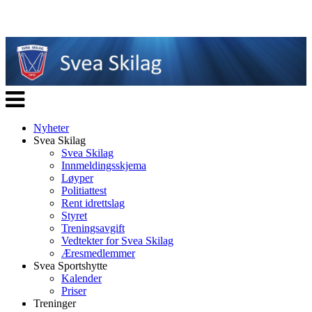
Veksle
navigasjon
Nyheter
Svea Skilag
Svea Skilag
Innmeldingsskjema
Løyper
Politiattest
Rent idrettslag
Styret
Treningsavgift
Vedtekter for Svea Skilag
Æresmedlemmer
Svea Sportshytte
Kalender
Priser
Treninger