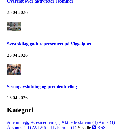
Oversikt over aktiviteter i sommer
25.04.2026
Svea skilag godt representert på Viggaløpet!
25.04.2026
Sesongavslutning og premieutdeling
15.04.2026
Kategori
Alle innlegg
Æresmedlem (1)
Aktuelle skirenn (3)
Anna (1)
Årsmøte (11)
AVLYST 11. februar (1)
Vis alle
RSS