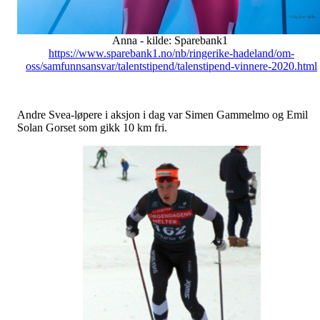
Anna - kilde: Sparebank1
https://www.sparebank1.no/nb/ringerike-hadeland/om-
oss/samfunnsansvar/talentstipend/talenstipend-vinnere-2020.html
Andre Svea-løpere i aksjon i dag var Simen Gammelmo og Emil
Solan Gorset som gikk 10 km fri.