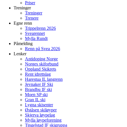
Priser
Treninger
Treninger
Trenere
Egne renn
Trippelrenn 2026
Svearennet
Mylla Rundt
Påmelding
Renn på Svea 2026
Lenker
Antidoping Norge
Norges skiforbund
Oppland Skikrets
Rent idrettslag
Harestua IL langrenn
Jevnaker IF Ski
Brandbu IF ski
Moen SP ski
Gran IL ski
Lygna skisenter
Øståsen skiløyper
Skjerva løypelag
Mylla løypeforening
Tingelstad IF skigruppa