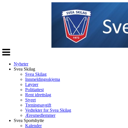
Veksle
navigasjon
Nyheter
Svea Skilag
Svea Skilag
Innmeldingsskjema
Løyper
Politiattest
Rent idrettslag
Styret
Treningsavgift
Vedtekter for Svea Skilag
Æresmedlemmer
Svea Sportshytte
Kalender