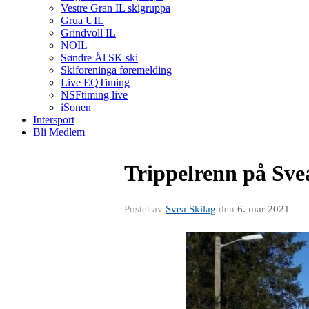
Vestre Gran IL skigruppa
Grua UIL
Grindvoll IL
NOIL
Søndre Ål SK ski
Skiforeninga føremelding
Live EQTiming
NSFtiming live
iSonen
Intersport
Bli Medlem
Trippelrenn på Sve
Postet av
Svea Skilag
den
6. mar 2021