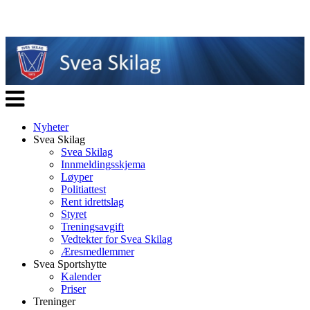
Veksle
navigasjon
Nyheter
Svea Skilag
Svea Skilag
Innmeldingsskjema
Løyper
Politiattest
Rent idrettslag
Styret
Treningsavgift
Vedtekter for Svea Skilag
Æresmedlemmer
Svea Sportshytte
Kalender
Priser
Treninger