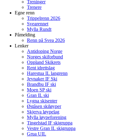
Treninger
Trenere
Egne renn
Trippelrenn 2026
Svearennet
Mylla Rundt
Påmelding
Renn på Svea 2026
Lenker
Antidoping Norge
Norges skiforbund
Oppland Skikrets
Rent idrettslag
Harestua IL langrenn
Jevnaker IF Ski
Brandbu IF ski
Moen SP ski
Gran IL ski
Lygna skisenter
Øståsen skiløyper
Skjerva løypelag
Mylla løypeforening
Tingelstad IF skigruppa
Vestre Gran IL skigruppa
Grua UIL