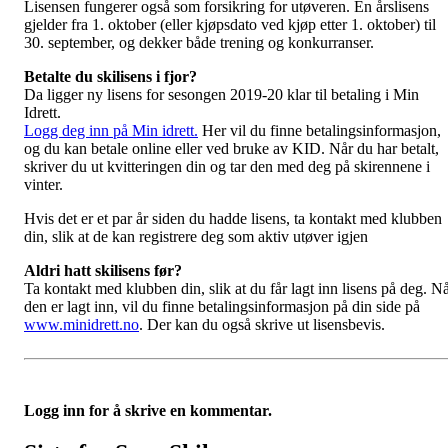
Lisensen fungerer også som forsikring for utøveren. En årslisens
gjelder fra 1. oktober (eller kjøpsdato ved kjøp etter 1. oktober) til
30. september, og dekker både trening og konkurranser.
Betalte du skilisens i fjor?
Da ligger ny lisens for sesongen 2019-20 klar til betaling i Min
Idrett.
Logg deg inn på Min idrett.
Her vil du finne betalingsinformasjon,
og du kan betale online eller ved bruke av KID. Når du har betalt,
skriver du ut kvitteringen din og tar den med deg på skirennene i
vinter.
Hvis det er et par år siden du hadde lisens, ta kontakt med klubben
din, slik at de kan registrere deg som aktiv utøver igjen
Aldri hatt skilisens før?
Ta kontakt med klubben din, slik at du får lagt inn lisens på deg. N
den er lagt inn, vil du finne betalingsinformasjon på din side på
www.minidrett.no
. Der kan du også skrive ut lisensbevis.
Logg inn for å skrive en kommentar.