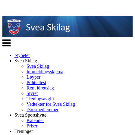
Veksle
navigasjon
Nyheter
Svea Skilag
Svea Skilag
Innmeldingsskjema
Løyper
Politiattest
Rent idrettslag
Styret
Treningsavgift
Vedtekter for Svea Skilag
Æresmedlemmer
Svea Sportshytte
Kalender
Priser
Treninger