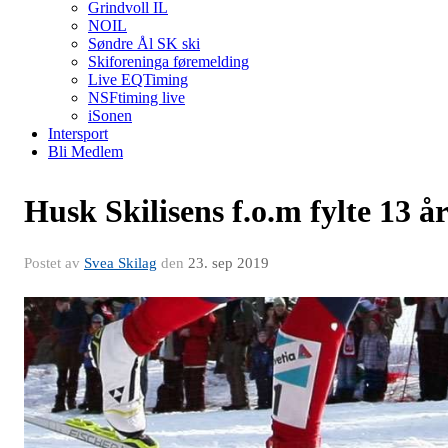
Grindvoll IL
NOIL
Søndre Ål SK ski
Skiforeninga føremelding
Live EQTiming
NSFtiming live
iSonen
Intersport
Bli Medlem
Husk Skilisens f.o.m fylte 13 å
Postet av
Svea Skilag
den
23. sep 2019