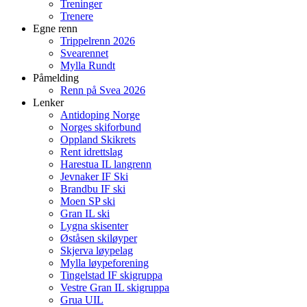
Treninger
Trenere
Egne renn
Trippelrenn 2026
Svearennet
Mylla Rundt
Påmelding
Renn på Svea 2026
Lenker
Antidoping Norge
Norges skiforbund
Oppland Skikrets
Rent idrettslag
Harestua IL langrenn
Jevnaker IF Ski
Brandbu IF ski
Moen SP ski
Gran IL ski
Lygna skisenter
Øståsen skiløyper
Skjerva løypelag
Mylla løypeforening
Tingelstad IF skigruppa
Vestre Gran IL skigruppa
Grua UIL