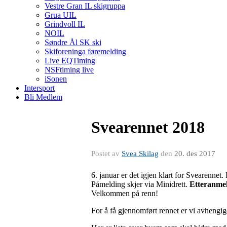
Vestre Gran IL skigruppa
Grua UIL
Grindvoll IL
NOIL
Søndre Ål SK ski
Skiforeninga føremelding
Live EQTiming
NSFtiming live
iSonen
Intersport
Bli Medlem
Svearennet 2018
Postet av
Svea Skilag
den
20. des 2017
6. januar er det igjen klart for Svearennet.
Påmelding skjer via Minidrett.
Etteranmel
Velkommen på renn!
For å få gjennomført rennet er vi avheng