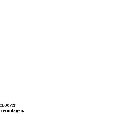
g oppover
å renndagen.