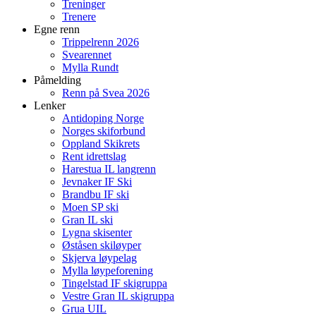
Treninger
Trenere
Egne renn
Trippelrenn 2026
Svearennet
Mylla Rundt
Påmelding
Renn på Svea 2026
Lenker
Antidoping Norge
Norges skiforbund
Oppland Skikrets
Rent idrettslag
Harestua IL langrenn
Jevnaker IF Ski
Brandbu IF ski
Moen SP ski
Gran IL ski
Lygna skisenter
Øståsen skiløyper
Skjerva løypelag
Mylla løypeforening
Tingelstad IF skigruppa
Vestre Gran IL skigruppa
Grua UIL