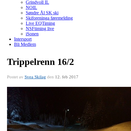
Grindvoll IL
NOIL
Søndre Ål SK ski
Skiforeninga føremelding
Live EQTiming
NSFtiming live
iSonen
Intersport
Bli Medlem
Trippelrenn 16/2
Postet av
Svea Skilag
den
12. feb 2017