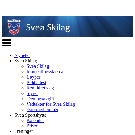
Veksle
navigasjon
Nyheter
Svea Skilag
Svea Skilag
Innmeldingsskjema
Løyper
Politiattest
Rent idrettslag
Styret
Treningsavgift
Vedtekter for Svea Skilag
Æresmedlemmer
Svea Sportshytte
Kalender
Priser
Treninger