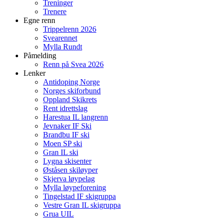
Treninger
Trenere
Egne renn
Trippelrenn 2026
Svearennet
Mylla Rundt
Påmelding
Renn på Svea 2026
Lenker
Antidoping Norge
Norges skiforbund
Oppland Skikrets
Rent idrettslag
Harestua IL langrenn
Jevnaker IF Ski
Brandbu IF ski
Moen SP ski
Gran IL ski
Lygna skisenter
Øståsen skiløyper
Skjerva løypelag
Mylla løypeforening
Tingelstad IF skigruppa
Vestre Gran IL skigruppa
Grua UIL