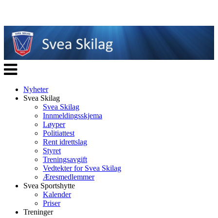
Veksle
navigasjon
Nyheter
Svea Skilag
Svea Skilag
Innmeldingsskjema
Løyper
Politiattest
Rent idrettslag
Styret
Treningsavgift
Vedtekter for Svea Skilag
Æresmedlemmer
Svea Sportshytte
Kalender
Priser
Treninger