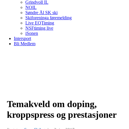
Grindvoll IL
NOIL
Søndre Ål SK ski
Skiforeninga føremelding
Live EQTiming
NSFtiming live
iSonen
Intersport
Bli Medlem
Temakveld om doping,
kroppspress og prestasjoner