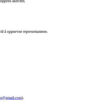
ruppens aktivitet.
t til å oppnevne representantene.
o@gmail.com
).