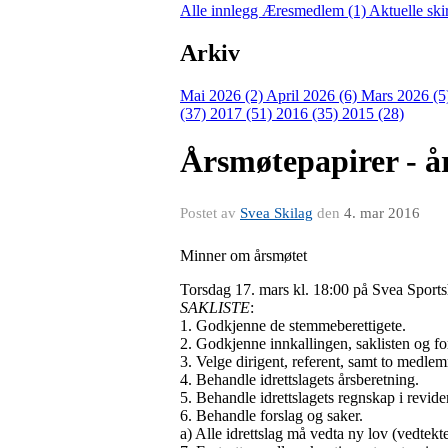
Alle innlegg
Æresmedlem (1)
Aktuelle ski
Arkiv
Mai 2026 (2)
April 2026 (6)
Mars 2026 (5
(37)
2017 (51)
2016 (35)
2015 (28)
Årsmøtepapirer - år
Postet av
Svea Skilag
den
4. mar 2016
Minner om årsmøtet
Torsdag 17. mars kl. 18:00 på Svea Sports
SAKLISTE
:
1. Godkjenne de stemmeberettigete.
2. Godkjenne innkallingen, saklisten og fo
3. Velge dirigent, referent, samt to medlem
4. Behandle idrettslagets årsberetning.
5. Behandle idrettslagets regnskap i revider
6. Behandle forslag og saker.
a) Alle idrettslag må vedta ny lov (vedtekte