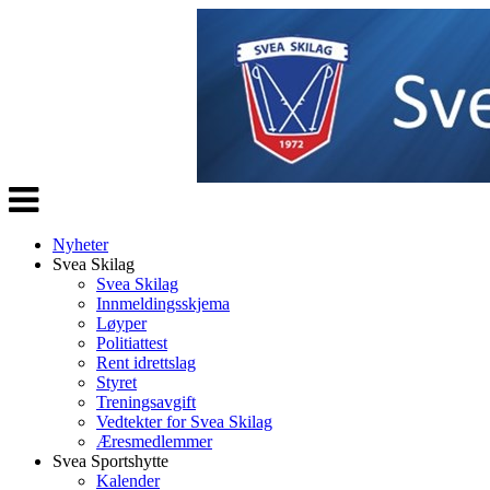
Veksle
navigasjon
Nyheter
Svea Skilag
Svea Skilag
Innmeldingsskjema
Løyper
Politiattest
Rent idrettslag
Styret
Treningsavgift
Vedtekter for Svea Skilag
Æresmedlemmer
Svea Sportshytte
Kalender