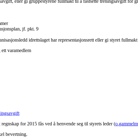
gift, eller gi gruppestyrene fullmakt til å fastsette treningsavgift for g
mmer
sjonsplan, jf. pkt. 9
anisasjonsledd idrettslaget har representasjonsrett eller gi styret fullmak
g ett varamedlem
ingsavgift
 regnskap for 2015 fås ved å henvende seg til styrets leder (
o.gammelm
el bevertning.