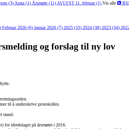
renn (3)
Anna (1)
Årsmøte (11)
AVLYST 11. februar (1)
Vis alle
RS
)
Februar 2026 (6)
Januar 2026 (7)
2025 (33)
2024 (38)
2023 (34)
202
smelding og forslag til ny lov
hytte.
rretningsorden.
mer til å underskrive protokollen.
t stand.
r) for idrettslaget på årsmøtet i 2016.