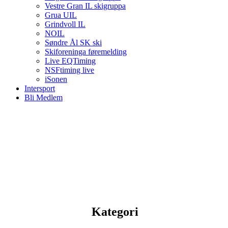
Vestre Gran IL skigruppa
Grua UIL
Grindvoll IL
NOIL
Søndre Ål SK ski
Skiforeninga føremelding
Live EQTiming
NSFtiming live
iSonen
Intersport
Bli Medlem
Kategori