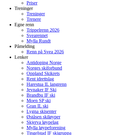
Priser
Treninger
Treninger
Trenere
Egne renn
Trippelrenn 2026
Svearennet
Mylla Rundt
Påmelding
Renn på Svea 2026
Lenker
Antidoping Norge
Norges skiforbund
Oppland Skikrets
Rent idrettslag
Harestua IL langrenn
Jevnaker IF Ski
Brandbu IF ski
Moen SP ski
Gran IL ski
Lygna skisenter
Øståsen skiløyper
Skjerva løypelag
Mylla løypeforening
Tingelstad IF skigruppa