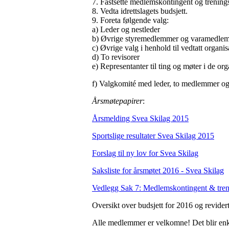
7. Fastsette medlemskontingent og treningsav
8. Vedta idrettslagets budsjett.
9. Foreta følgende valg:
a) Leder og nestleder
b) Øvrige styremedlemmer og varamedle
c) Øvrige valg i henhold til vedtatt organisa
d) To revisorer
e) Representanter til ting og møter i de org
f) Valgkomité med leder, to medlemmer o
Årsmøtepapirer
:
Årsmelding Svea Skilag 2015
Sportslige resultater Svea Skilag 2015
Forslag til ny lov for Svea Skilag
Saksliste for årsmøtet 2016 - Svea Skilag
Vedlegg Sak 7: Medlemskontingent & tren
Oversikt over budsjett for 2016 og revidert
Alle medlemmer er velkomne! Det blir enk