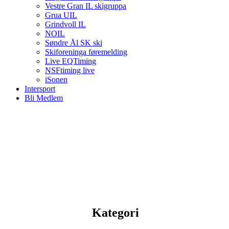
Vestre Gran IL skigruppa
Grua UIL
Grindvoll IL
NOIL
Søndre Ål SK ski
Skiforeninga føremelding
Live EQTiming
NSFtiming live
iSonen
Intersport
Bli Medlem
Kategori