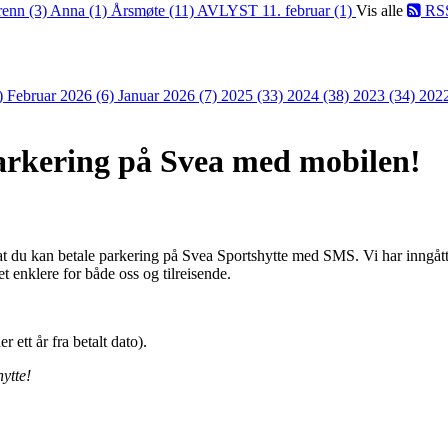
renn (3)
Anna (1)
Årsmøte (11)
AVLYST 11. februar (1)
Vis alle
RS
)
Februar 2026 (6)
Januar 2026 (7)
2025 (33)
2024 (38)
2023 (34)
202
arkering på Svea med mobilen!
at du kan betale parkering på Svea Sportshytte med SMS. Vi har inng
et enklere for både oss og tilreisende.
 ett år fra betalt dato
).
ytte!