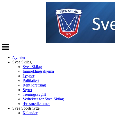
Veksle
navigasjon
Nyheter
Svea Skilag
Svea Skilag
Innmeldingsskjema
Løyper
Politiattest
Rent idrettslag
Styret
Treningsavgift
Vedtekter for Svea Skilag
Æresmedlemmer
Svea Sportshytte
Kalender