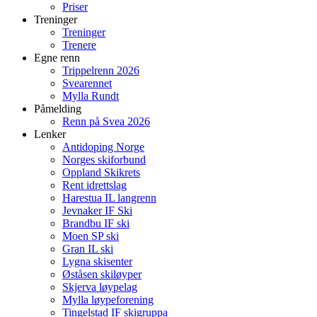
Priser
Treninger
Treninger
Trenere
Egne renn
Trippelrenn 2026
Svearennet
Mylla Rundt
Påmelding
Renn på Svea 2026
Lenker
Antidoping Norge
Norges skiforbund
Oppland Skikrets
Rent idrettslag
Harestua IL langrenn
Jevnaker IF Ski
Brandbu IF ski
Moen SP ski
Gran IL ski
Lygna skisenter
Øståsen skiløyper
Skjerva løypelag
Mylla løypeforening
Tingelstad IF skigruppa