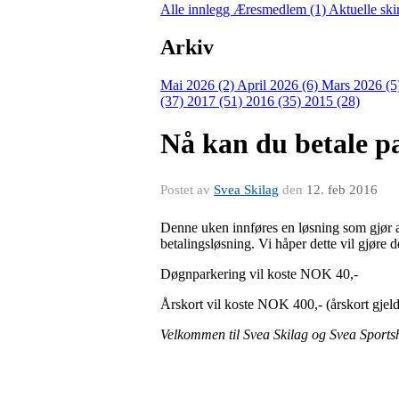
Alle innlegg
Æresmedlem (1)
Aktuelle ski
Arkiv
Mai 2026 (2)
April 2026 (6)
Mars 2026 (5
(37)
2017 (51)
2016 (35)
2015 (28)
Nå kan du betale p
Postet av
Svea Skilag
den
12. feb 2016
Denne uken innføres en løsning som gjør 
betalingsløsning. Vi håper dette vil gjøre d
Døgnparkering vil koste NOK 40,-
Årskort vil koste NOK 400,- (årskort gjelder
Velkommen til Svea Skilag og Svea Sportsh