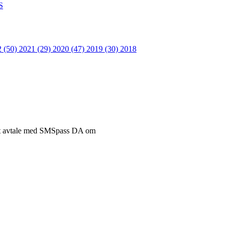
S
2 (50)
2021 (29)
2020 (47)
2019 (30)
2018
ått avtale med SMSpass DA om