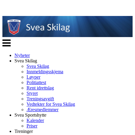
Veksle
navigasjon
Nyheter
Svea Skilag
Svea Skilag
Innmeldingsskjema
Løyper
Politiattest
Rent idrettslag
Styret
Treningsavgift
Vedtekter for Svea Skilag
Æresmedlemmer
Svea Sportshytte
Kalender
Priser
Treninger