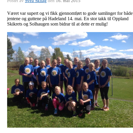
Postet av
Svea Skilag
den
16. mai 2015
Været var supert og vi fikk gjennomført to gode samlinger for både
jentene og guttene på Hadeland 14. mai. En stor takk til Oppland
Skikrets og Solhaugen som bidrar til at dette er mulig!