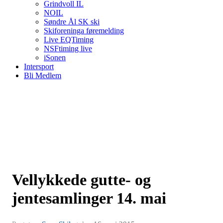
Grindvoll IL
NOIL
Søndre Ål SK ski
Skiforeninga føremelding
Live EQTiming
NSFtiming live
iSonen
Intersport
Bli Medlem
Vellykkede gutte- og
jentesamlinger 14. mai