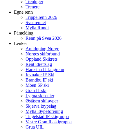
Treninger
Trenere
Egne renn
Trippelrenn 2026
Svearennet
Mylla Rundt
Påmelding
Renn på Svea 2026
Lenker
Antidoping Norge
Norges skiforbund
Oppland Skikrets
Rent idrettslag
Harestua IL langrenn
Jevnaker IF Ski
Brandbu IF ski
Moen SP ski
Gran IL ski
Lygna skisenter
Øståsen skiløyper
Skjerva løypelag
Mylla løypeforening
Tingelstad IF skigruppa
Vestre Gran IL skigruppa
Grua UIL