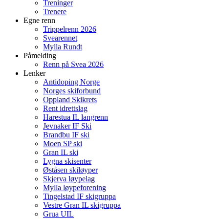
Treninger
Trenere
Egne renn
Trippelrenn 2026
Svearennet
Mylla Rundt
Påmelding
Renn på Svea 2026
Lenker
Antidoping Norge
Norges skiforbund
Oppland Skikrets
Rent idrettslag
Harestua IL langrenn
Jevnaker IF Ski
Brandbu IF ski
Moen SP ski
Gran IL ski
Lygna skisenter
Øståsen skiløyper
Skjerva løypelag
Mylla løypeforening
Tingelstad IF skigruppa
Vestre Gran IL skigruppa
Grua UIL