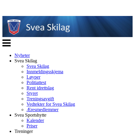
Veksle
navigasjon
Nyheter
Svea Skilag
Svea Skilag
Innmeldingsskjema
Løyper
Politiattest
Rent idrettslag
Styret
Treningsavgift
Vedtekter for Svea Skilag
Æresmedlemmer
Svea Sportshytte
Kalender
Priser
Treninger