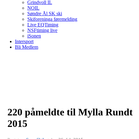
Grindvoll IL
NOIL
Søndre Ål SK ski
Skiforeninga føremelding
Live EQTiming
NSFtiming live
iSonen
Intersport
Bli Medlem
220 påmeldte til Mylla Rundt
2015