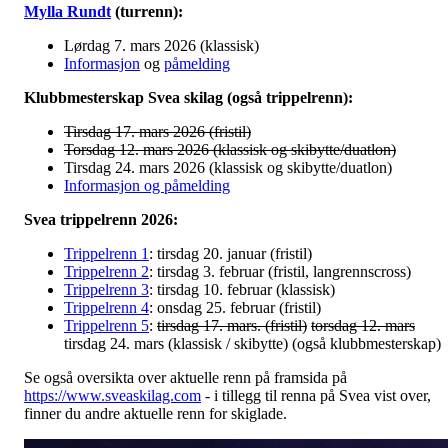
Mylla Rundt
(turrenn):
Lørdag 7. mars 2026 (klassisk)
Informasjon
og
påmelding
Klubbmesterskap Svea skilag (også trippelrenn):
Tirsdag 17. mars 2026
(fristil)
Torsdag 12. mars 2026 (klassisk og skibytte/duatlon)
Tirsdag 24. mars 2026 (klassisk og skibytte/duatlon)
Informasjon og påmelding
Svea trippelrenn 2026:
Trippelrenn 1
: tirsdag 20. januar (fristil)
Trippelrenn 2
: tirsdag 3. februar (fristil, langrennscross)
Trippelrenn 3
: tirsdag 10. februar (klassisk)
Trippelrenn 4
: onsdag 25. februar (fristil)
Trippelrenn 5
:
tirsdag 17. mars. (fristil)
torsdag 12. mars
tirsdag 24. mars (klassisk / skibytte) (også klubbmesterskap)
Se også oversikta over aktuelle renn på framsida på
https://www.sveaskilag.com
- i tillegg til renna på Svea vist over,
finner du andre aktuelle renn for skiglade.