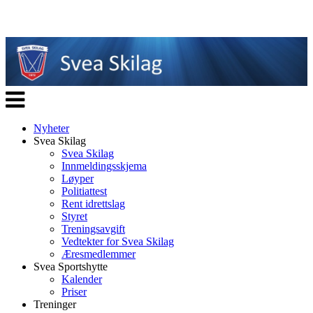
Veksle
navigasjon
Nyheter
Svea Skilag
Svea Skilag
Innmeldingsskjema
Løyper
Politiattest
Rent idrettslag
Styret
Treningsavgift
Vedtekter for Svea Skilag
Æresmedlemmer
Svea Sportshytte
Kalender
Priser
Treninger