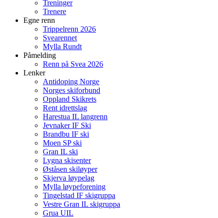
Treninger
Trenere
Egne renn
Trippelrenn 2026
Svearennet
Mylla Rundt
Påmelding
Renn på Svea 2026
Lenker
Antidoping Norge
Norges skiforbund
Oppland Skikrets
Rent idrettslag
Harestua IL langrenn
Jevnaker IF Ski
Brandbu IF ski
Moen SP ski
Gran IL ski
Lygna skisenter
Øståsen skiløyper
Skjerva løypelag
Mylla løypeforening
Tingelstad IF skigruppa
Vestre Gran IL skigruppa
Grua UIL