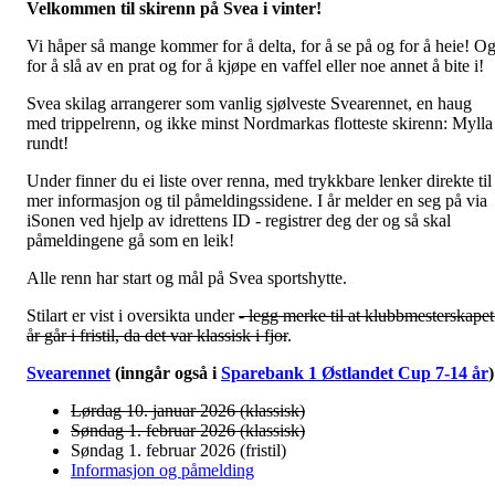
Velkommen til skirenn på Svea i vinter!
Vi håper så mange kommer for å delta, for å se på og for å heie! O
for å slå av en prat og for å kjøpe en vaffel eller noe annet å bite i!
Svea skilag arrangerer som vanlig sjølveste Svearennet, en haug
med trippelrenn, og ikke minst Nordmarkas flotteste skirenn: Mylla
rundt!
Under finner du ei liste over renna, med trykkbare lenker direkte til
mer informasjon og til påmeldingssidene. I år melder en seg på via
iSonen ved hjelp av idrettens ID - registrer deg der og så skal
påmeldingene gå som en leik!
Alle renn har start og mål på Svea sportshytte.
Stilart er vist i oversikta under
- legg merke til at klubbmesterskapet
år går i fristil, da det var klassisk i fjor
.
Svearennet
(inngår også i
Sparebank 1 Østlandet Cup 7-14 år
)
Lørdag 10. januar 2026 (klassisk)
Søndag 1. februar 2026 (klassisk)
Søndag 1. februar 2026 (fristil)
Informasjon og påmelding