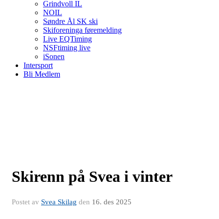
Grindvoll IL
NOIL
Søndre Ål SK ski
Skiforeninga føremelding
Live EQTiming
NSFtiming live
iSonen
Intersport
Bli Medlem
Skirenn på Svea i vinter
Postet av
Svea Skilag
den
16. des 2025