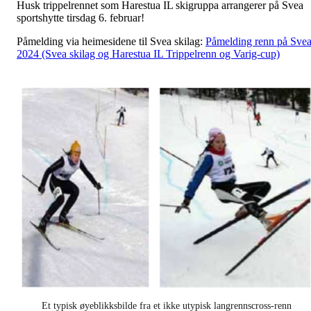
Husk trippelrennet som Harestua IL skigruppa arrangerer på Svea
sportshytte tirsdag 6. februar!
Påmelding via heimesidene til Svea skilag:
Påmelding renn på Sve
2024 (Svea skilag og Harestua IL Trippelrenn og Varig-cup)
Et typisk øyeblikksbilde fra et ikke utypisk langrennscross-renn