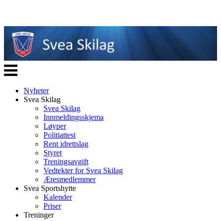
Veksle
navigasjon
Nyheter
Svea Skilag
Svea Skilag
Innmeldingsskjema
Løyper
Politiattest
Rent idrettslag
Styret
Treningsavgift
Vedtekter for Svea Skilag
Æresmedlemmer
Svea Sportshytte
Kalender
Priser
Treninger