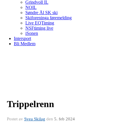
Grindvoll IL
NOIL
Søndre Ål SK ski
Skiforeninga føremelding
Live EQTiming
NSFtiming live
iSonen
Intersport
Bli Medlem
Trippelrenn
Postet av
Svea Skilag
den
5. feb 2024