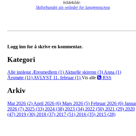
bildekilde:
Skiforbundet sin veileder for langrennscross
Logg inn for å skrive en kommentar.
Kategori
Alle innlegg
Æresmedlem (1)
Aktuelle skirenn (3)
Anna (1)
Årsmøte (11)
AVLYST 11. februar (1)
Vis alle
RSS
Arkiv
Mai 2026 (2)
April 2026 (6)
Mars 2026 (5)
Februar 2026 (6)
Janua
2026 (7)
2025 (33)
2024 (38)
2023 (34)
2022 (50)
2021 (29)
2020
(47)
2019 (30)
2018 (37)
2017 (51)
2016 (35)
2015 (28)