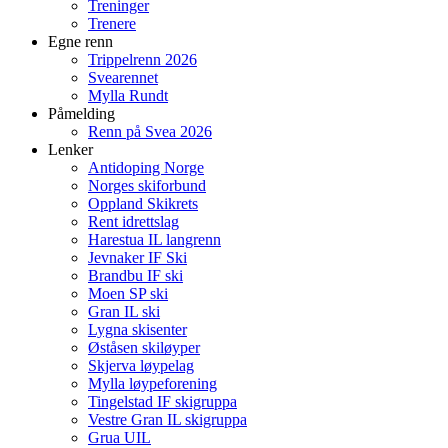
Treninger
Trenere
Egne renn
Trippelrenn 2026
Svearennet
Mylla Rundt
Påmelding
Renn på Svea 2026
Lenker
Antidoping Norge
Norges skiforbund
Oppland Skikrets
Rent idrettslag
Harestua IL langrenn
Jevnaker IF Ski
Brandbu IF ski
Moen SP ski
Gran IL ski
Lygna skisenter
Øståsen skiløyper
Skjerva løypelag
Mylla løypeforening
Tingelstad IF skigruppa
Vestre Gran IL skigruppa
Grua UIL