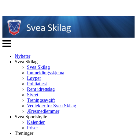
Veksle
navigasjon
Nyheter
Svea Skilag
Svea Skilag
Innmeldingsskjema
Løyper
Politiattest
Rent idrettslag
Styret
Treningsavgift
Vedtekter for Svea Skilag
Æresmedlemmer
Svea Sportshytte
Kalender
Priser
Treninger