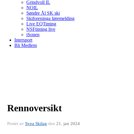
Grindvoll IL
NOIL
Søndre Ål SK ski
Skiforeninga føremelding
Live EQTiming
NSFtiming live
iSonen
Intersport
Bli Medlem
Rennoversikt
Postet av
Svea Skilag
den
21. jan 2024