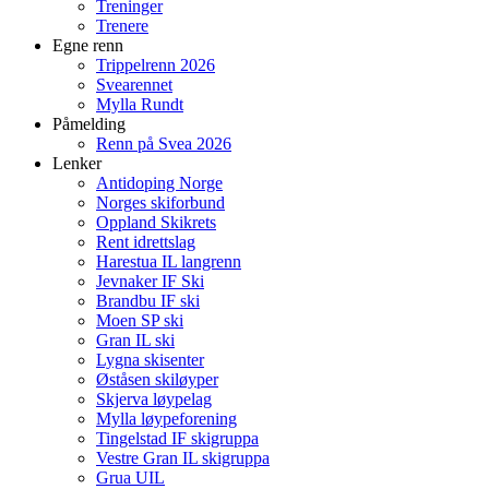
Treninger
Trenere
Egne renn
Trippelrenn 2026
Svearennet
Mylla Rundt
Påmelding
Renn på Svea 2026
Lenker
Antidoping Norge
Norges skiforbund
Oppland Skikrets
Rent idrettslag
Harestua IL langrenn
Jevnaker IF Ski
Brandbu IF ski
Moen SP ski
Gran IL ski
Lygna skisenter
Øståsen skiløyper
Skjerva løypelag
Mylla løypeforening
Tingelstad IF skigruppa
Vestre Gran IL skigruppa
Grua UIL