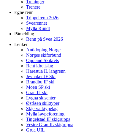
Treninger
Trenere
Egne renn
Trippelrenn 2026
Svearennet
Mylla Rundt
Påmelding
Renn på Svea 2026
Lenker
Antidoping Norge
Norges skiforbund
Oppland Skikrets
Rent idrettslag
Harestua IL langrenn
Jevnaker IF Ski
Brandbu IF ski
Moen SP ski
Gran IL ski
Lygna skisenter
Øståsen skiløyper
Skjerva løypelag
Mylla løypeforening
Tingelstad IF skigruppa
Vestre Gran IL skigruppa
Grua UIL