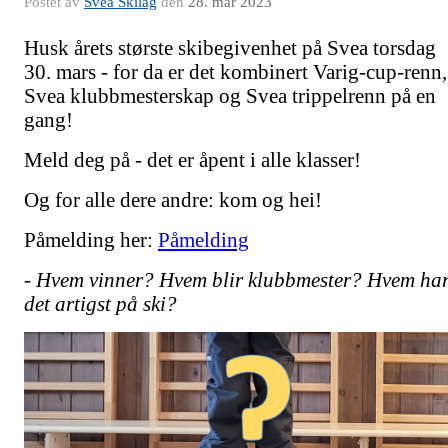
Postet av
Svea Skilag
den
28. mar 2023
Husk årets største skibegivenhet på Svea torsdag
30. mars - for da er det kombinert Varig-cup-renn,
Svea klubbmesterskap og Svea trippelrenn på en
gang!
Meld deg på - det er åpent i alle klasser!
Og for alle dere andre: kom og hei!
Påmelding her:
Påmelding
- Hvem vinner? Hvem blir klubbmester? Hvem ha
det artigst på ski?