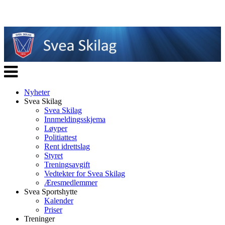
Veksle
navigasjon
Nyheter
Svea Skilag
Svea Skilag
Innmeldingsskjema
Løyper
Politiattest
Rent idrettslag
Styret
Treningsavgift
Vedtekter for Svea Skilag
Æresmedlemmer
Svea Sportshytte
Kalender
Priser
Treninger