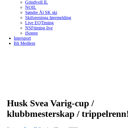
Grindvoll IL
NOIL
Søndre Ål SK ski
Skiforeninga føremelding
Live EQTiming
NSFtiming live
iSonen
Intersport
Bli Medlem
Husk Svea Varig-cup /
klubbmesterskap / trippelrenn