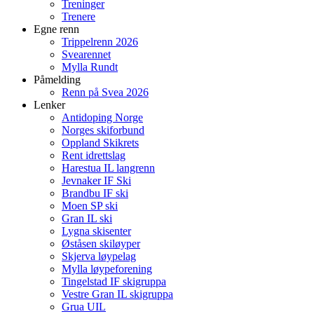
Treninger
Trenere
Egne renn
Trippelrenn 2026
Svearennet
Mylla Rundt
Påmelding
Renn på Svea 2026
Lenker
Antidoping Norge
Norges skiforbund
Oppland Skikrets
Rent idrettslag
Harestua IL langrenn
Jevnaker IF Ski
Brandbu IF ski
Moen SP ski
Gran IL ski
Lygna skisenter
Øståsen skiløyper
Skjerva løypelag
Mylla løypeforening
Tingelstad IF skigruppa
Vestre Gran IL skigruppa
Grua UIL