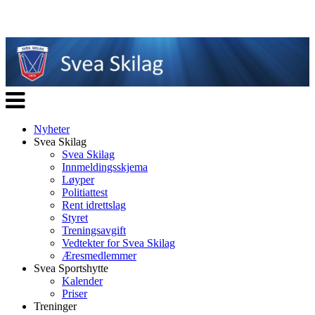
Veksle
navigasjon
Nyheter
Svea Skilag
Svea Skilag
Innmeldingsskjema
Løyper
Politiattest
Rent idrettslag
Styret
Treningsavgift
Vedtekter for Svea Skilag
Æresmedlemmer
Svea Sportshytte
Kalender
Priser
Treninger