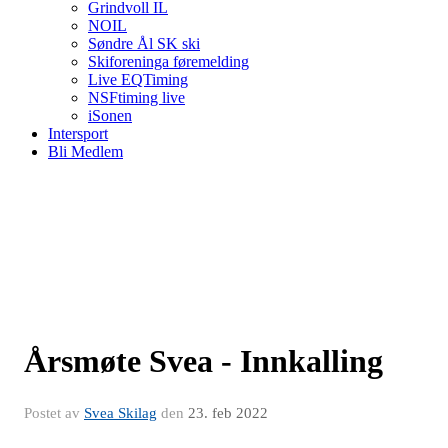
Grindvoll IL
NOIL
Søndre Ål SK ski
Skiforeninga føremelding
Live EQTiming
NSFtiming live
iSonen
Intersport
Bli Medlem
Årsmøte Svea - Innkalling
Postet av
Svea Skilag
den
23. feb 2022