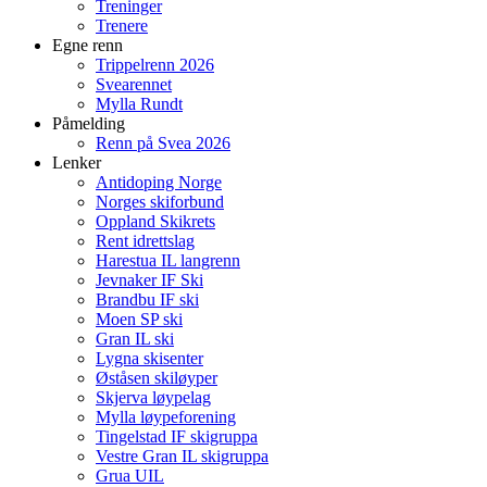
Treninger
Trenere
Egne renn
Trippelrenn 2026
Svearennet
Mylla Rundt
Påmelding
Renn på Svea 2026
Lenker
Antidoping Norge
Norges skiforbund
Oppland Skikrets
Rent idrettslag
Harestua IL langrenn
Jevnaker IF Ski
Brandbu IF ski
Moen SP ski
Gran IL ski
Lygna skisenter
Øståsen skiløyper
Skjerva løypelag
Mylla løypeforening
Tingelstad IF skigruppa
Vestre Gran IL skigruppa
Grua UIL