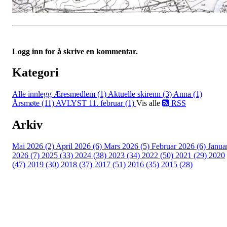
Logg inn for å skrive en kommentar.
Kategori
Alle innlegg
Æresmedlem (1)
Aktuelle skirenn (3)
Anna (1)
Årsmøte (11)
AVLYST 11. februar (1)
Vis alle
RSS
Arkiv
Mai 2026 (2)
April 2026 (6)
Mars 2026 (5)
Februar 2026 (6)
Janua
2026 (7)
2025 (33)
2024 (38)
2023 (34)
2022 (50)
2021 (29)
2020
(47)
2019 (30)
2018 (37)
2017 (51)
2016 (35)
2015 (28)