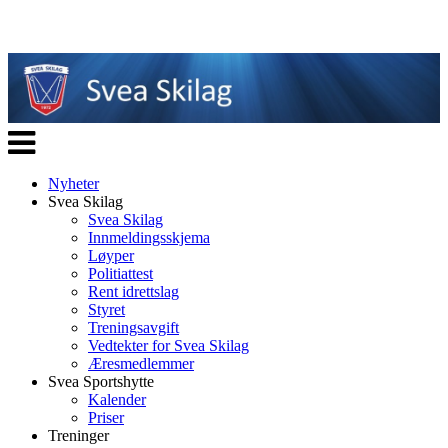
Veksle
navigasjon
Nyheter
Svea Skilag
Svea Skilag
Innmeldingsskjema
Løyper
Politiattest
Rent idrettslag
Styret
Treningsavgift
Vedtekter for Svea Skilag
Æresmedlemmer
Svea Sportshytte
Kalender
Priser
Treninger