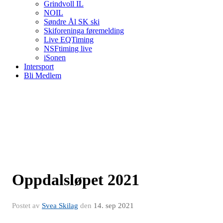
Grindvoll IL
NOIL
Søndre Ål SK ski
Skiforeninga føremelding
Live EQTiming
NSFtiming live
iSonen
Intersport
Bli Medlem
Oppdalsløpet 2021
Postet av
Svea Skilag
den
14. sep 2021