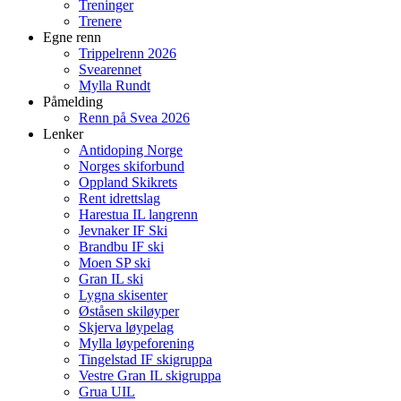
Treninger
Trenere
Egne renn
Trippelrenn 2026
Svearennet
Mylla Rundt
Påmelding
Renn på Svea 2026
Lenker
Antidoping Norge
Norges skiforbund
Oppland Skikrets
Rent idrettslag
Harestua IL langrenn
Jevnaker IF Ski
Brandbu IF ski
Moen SP ski
Gran IL ski
Lygna skisenter
Øståsen skiløyper
Skjerva løypelag
Mylla løypeforening
Tingelstad IF skigruppa
Vestre Gran IL skigruppa
Grua UIL