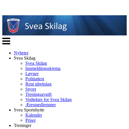
Veksle
navigasjon
Nyheter
Svea Skilag
Svea Skilag
Innmeldingsskjema
Løyper
Politiattest
Rent idrettslag
Styret
Treningsavgift
Vedtekter for Svea Skilag
Æresmedlemmer
Svea Sportshytte
Kalender
Priser
Treninger