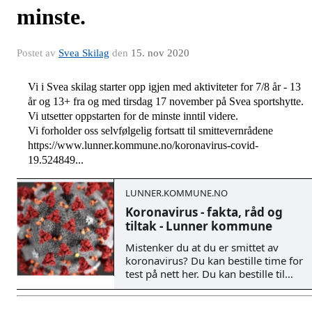
minste.
Postet av
Svea Skilag
den
15. nov 2020
Vi i Svea skilag starter opp igjen med aktiviteter for 7/8 år - 13 
år og 13+ fra og med tirsdag 17 november på Svea sportshytte. 
Vi utsetter oppstarten for de minste inntil videre. 
Vi forholder oss selvfølgelig fortsatt til smittevernrådene 
https://www.lunner.kommune.no/koronavirus-covid-
19.524849...
LUNNER.KOMMUNE.NO
Koronavirus - fakta, råd og
tiltak - Lunner kommune
Mistenker du at du er smittet av
koronavirus? Du kan bestille time for
test på nett her. Du kan bestille til
neste dag og en uke fram i tid. Du
kan også ringe legevaktens