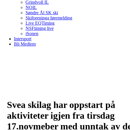
Grindvoll IL
NOIL
Søndre Ål SK ski
Skiforeninga føremelding
Live EQTiming
NSFtiming live
iSonen
Intersport
Bli Medlem
Svea skilag har oppstart på
aktiviteter igjen fra tirsdag
17.novmeber med unntak av d