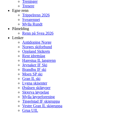
Treninger
Trenere
Egne renn
Trippelrenn 2026
Svearennet
Mylla Rundt
Påmelding
Renn på Svea 2026
Lenker
Antidoping Norge
Norges skiforbund
Oppland Skikrets
Rent idrettslag
Harestua IL langrenn
Jevnaker IF Ski
Brandbu IF ski
Moen SP ski
Gran IL ski
Lygna skisenter
Øståsen skiløyper
Skjerva løypelag
Mylla løypeforening
Tingelstad IF skigruppa
Vestre Gran IL skigruppa
Grua UIL