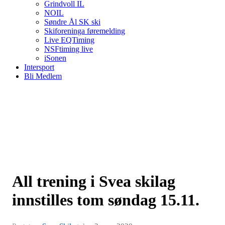
Grindvoll IL
NOIL
Søndre Ål SK ski
Skiforeninga føremelding
Live EQTiming
NSFtiming live
iSonen
Intersport
Bli Medlem
All trening i Svea skilag
innstilles tom søndag 15.11.