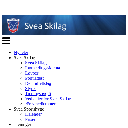
Veksle
navigasjon
Nyheter
Svea Skilag
Svea Skilag
Innmeldingsskjema
Løyper
Politiattest
Rent idrettslag
Styret
Treningsavgift
Vedtekter for Svea Skilag
Æresmedlemmer
Svea Sportshytte
Kalender
Priser
Treninger