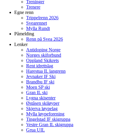
Treninger
Trenere
Egne renn
Trippelrenn 2026
Svearennet
Mylla Rundt
Påmelding
Renn på Svea 2026
Lenker
Antidoping Norge
Norges skiforbund
Oppland Skikrets
Rent idrettslag
Harestua IL langrenn
Jevnaker IF Ski
Brandbu IF ski
Moen SP ski
Gran IL ski
Lygna skisenter
Øståsen skiløyper
Skjerva løypelag
Mylla løypeforening
Tingelstad IF skigruppa
Vestre Gran IL skigruppa
Grua UIL