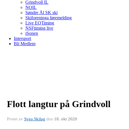
Grindvoll IL
NOIL
Søndre Ål SK ski
Skiforeninga føremelding
Live EQTiming
NSFtiming live
iSonen
Intersport
Bli Medlem
Flott langtur på Grindvoll
Postet av
Svea Skilag
den
18. okt 2020