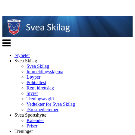
Veksle
navigasjon
Nyheter
Svea Skilag
Svea Skilag
Innmeldingsskjema
Løyper
Politiattest
Rent idrettslag
Styret
Treningsavgift
Vedtekter for Svea Skilag
Æresmedlemmer
Svea Sportshytte
Kalender
Priser
Treninger