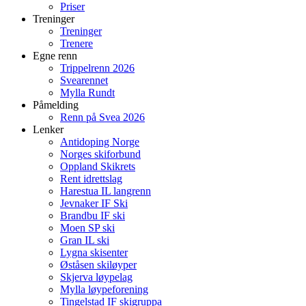
Priser
Treninger
Treninger
Trenere
Egne renn
Trippelrenn 2026
Svearennet
Mylla Rundt
Påmelding
Renn på Svea 2026
Lenker
Antidoping Norge
Norges skiforbund
Oppland Skikrets
Rent idrettslag
Harestua IL langrenn
Jevnaker IF Ski
Brandbu IF ski
Moen SP ski
Gran IL ski
Lygna skisenter
Øståsen skiløyper
Skjerva løypelag
Mylla løypeforening
Tingelstad IF skigruppa