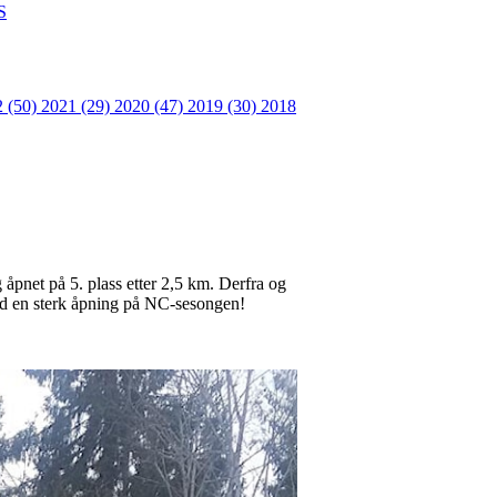
S
2 (50)
2021 (29)
2020 (47)
2019 (30)
2018
åpnet på 5. plass etter 2,5 km. Derfra og
med en sterk åpning på NC-sesongen!