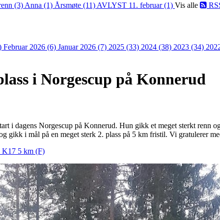
renn (3)
Anna (1)
Årsmøte (11)
AVLYST 11. februar (1)
Vis alle
RS
)
Februar 2026 (6)
Januar 2026 (7)
2025 (33)
2024 (38)
2023 (34)
202
plass i Norgescup på Konnerud
tart i dagens Norgescup på Konnerud. Hun gikk et meget sterkt renn og 
g gikk i mål på en meget sterk 2. plass på 5 km fristil. Vi gratulerer 
K17 5 km (F)