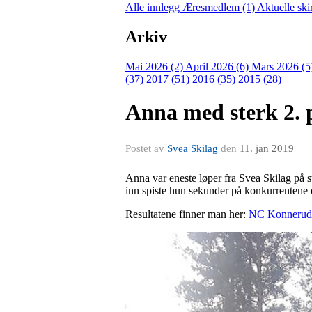
Alle innlegg
Æresmedlem (1)
Aktuelle ski
Arkiv
Mai 2026 (2)
April 2026 (6)
Mars 2026 (5
(37)
2017 (51)
2016 (35)
2015 (28)
Anna med sterk 2. 
Postet av
Svea Skilag
den
11. jan 2019
Anna var eneste løper fra Svea Skilag på s
inn spiste hun sekunder på konkurrentene o
Resultatene finner man her:
NC Konnerud 