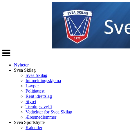
Veksle
navigasjon
Nyheter
Svea Skilag
Svea Skilag
Innmeldingsskjema
Løyper
Politiattest
Rent idrettslag
Styret
Treningsavgift
Vedtekter for Svea Skilag
Æresmedlemmer
Svea Sportshytte
Kalender