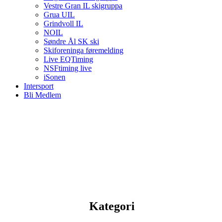
Vestre Gran IL skigruppa
Grua UIL
Grindvoll IL
NOIL
Søndre Ål SK ski
Skiforeninga føremelding
Live EQTiming
NSFtiming live
iSonen
Intersport
Bli Medlem
Kategori