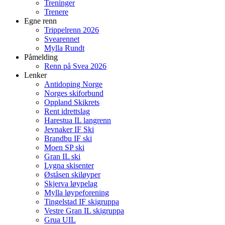
Treninger
Trenere
Egne renn
Trippelrenn 2026
Svearennet
Mylla Rundt
Påmelding
Renn på Svea 2026
Lenker
Antidoping Norge
Norges skiforbund
Oppland Skikrets
Rent idrettslag
Harestua IL langrenn
Jevnaker IF Ski
Brandbu IF ski
Moen SP ski
Gran IL ski
Lygna skisenter
Øståsen skiløyper
Skjerva løypelag
Mylla løypeforening
Tingelstad IF skigruppa
Vestre Gran IL skigruppa
Grua UIL