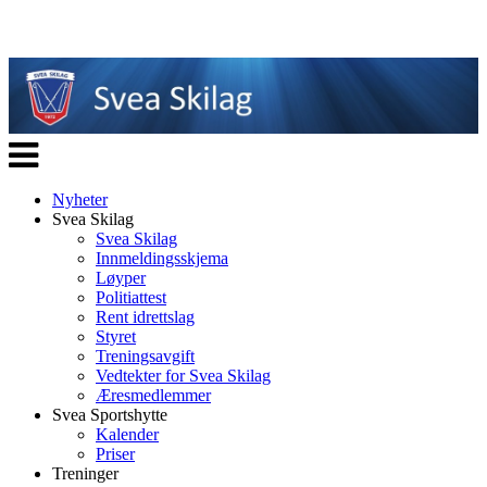
Veksle
navigasjon
Nyheter
Svea Skilag
Svea Skilag
Innmeldingsskjema
Løyper
Politiattest
Rent idrettslag
Styret
Treningsavgift
Vedtekter for Svea Skilag
Æresmedlemmer
Svea Sportshytte
Kalender
Priser
Treninger