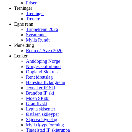
Priser
Treninger
Treninger
Trenere
Egne renn
Trippelrenn 2026
Svearennet
Mylla Rundt
Påmelding
Renn på Svea 2026
Lenker
Antidoping Norge
Norges skiforbund
Oppland Skikrets
Rent idrettslag
Harestua IL langrenn
Jevnaker IF Ski
Brandbu IF ski
Moen SP ski
Gran IL ski
Lygna skisenter
Øståsen skiløyper
Skjerva løypelag
Mylla løypeforening
Tingelstad IF skigruppa