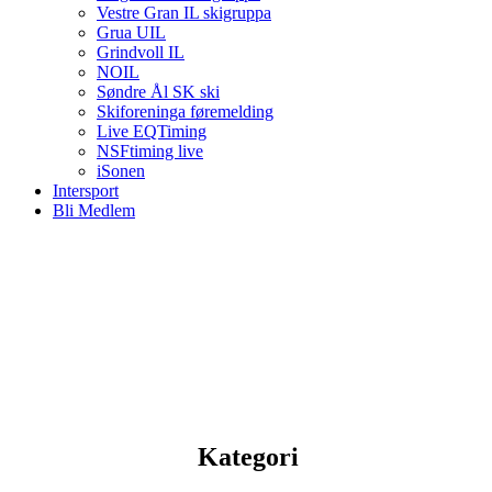
Vestre Gran IL skigruppa
Grua UIL
Grindvoll IL
NOIL
Søndre Ål SK ski
Skiforeninga føremelding
Live EQTiming
NSFtiming live
iSonen
Intersport
Bli Medlem
Kategori