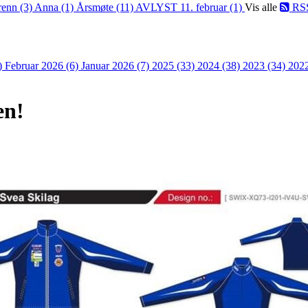
renn (3)
Anna (1)
Årsmøte (11)
AVLYST 11. februar (1)
Vis alle
RS
)
Februar 2026 (6)
Januar 2026 (7)
2025 (33)
2024 (38)
2023 (34)
202
en!