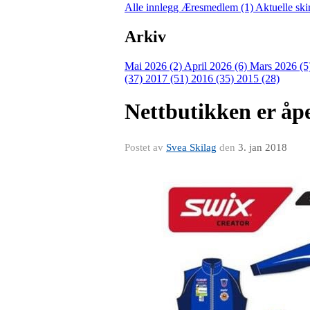
Alle innlegg
Æresmedlem (1)
Aktuelle ski
Arkiv
Mai 2026 (2)
April 2026 (6)
Mars 2026 (5
(37)
2017 (51)
2016 (35)
2015 (28)
Nettbutikken er åp
Postet av
Svea Skilag
den
3. jan 2018