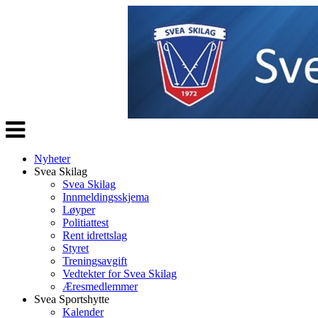
Veksle
navigasjon
Nyheter
Svea Skilag
Svea Skilag
Innmeldingsskjema
Løyper
Politiattest
Rent idrettslag
Styret
Treningsavgift
Vedtekter for Svea Skilag
Æresmedlemmer
Svea Sportshytte
Kalender