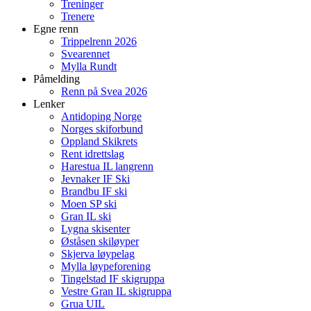
Treninger
Trenere
Egne renn
Trippelrenn 2026
Svearennet
Mylla Rundt
Påmelding
Renn på Svea 2026
Lenker
Antidoping Norge
Norges skiforbund
Oppland Skikrets
Rent idrettslag
Harestua IL langrenn
Jevnaker IF Ski
Brandbu IF ski
Moen SP ski
Gran IL ski
Lygna skisenter
Øståsen skiløyper
Skjerva løypelag
Mylla løypeforening
Tingelstad IF skigruppa
Vestre Gran IL skigruppa
Grua UIL