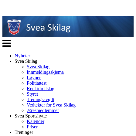
Veksle
navigasjon
Nyheter
Svea Skilag
Svea Skilag
Innmeldingsskjema
Løyper
Politiattest
Rent idrettslag
Styret
Treningsavgift
Vedtekter for Svea Skilag
Æresmedlemmer
Svea Sportshytte
Kalender
Priser
Treninger