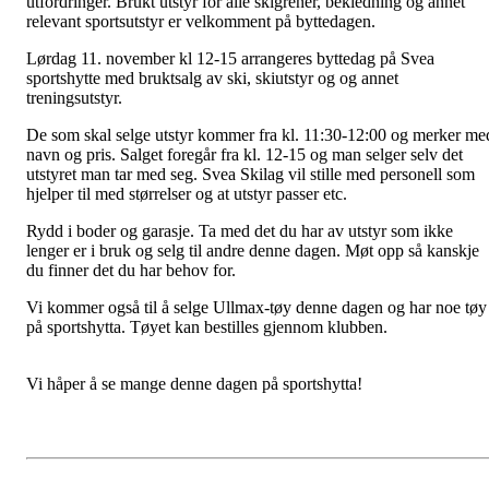
utfordringer. Brukt utstyr for alle skigrener, bekledning og annet
relevant sportsutstyr er velkomment på byttedagen.
Lørdag 11. november kl 12-15 arrangeres byttedag på Svea
sportshytte med bruktsalg av ski, skiutstyr og og annet
treningsutstyr.
De som skal selge utstyr kommer fra kl. 11:30-12:00 og merker me
navn og pris. Salget foregår fra kl. 12-15 og man selger selv det
utstyret man tar med seg. Svea Skilag vil stille med personell som
hjelper til med størrelser og at utstyr passer etc.
Rydd i boder og garasje. Ta med det du har av utstyr som ikke
lenger er i bruk og selg til andre denne dagen. Møt opp så kanskje
du finner det du har behov for.
Vi kommer også til å selge Ullmax-tøy denne dagen og har noe tøy
på sportshytta. Tøyet kan bestilles gjennom klubben.
Vi håper å se mange denne dagen på sportshytta!